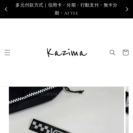
多元付款方式｜信用卡・分期・行動支付・無卡分
寄
期・AFTEE