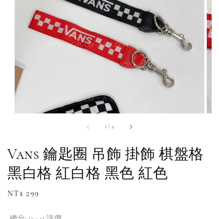
1
/
4
Vans 鑰匙圈 吊飾 掛飾 棋盤格
黑白格 紅白格 黑色 紅色
Regular
NT$ 299
price
總分:
0
-
0
評價