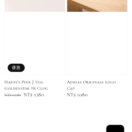
優惠
Hanni’s Pink｜Ugg
Adidas Originals Logo
Goldenstar Hi Clog
Cap
Regular
Sale
NT$ 5380
Regular
NT$ 1080
NT$ 6280
Converse Chuck Taylor 1970 鞋帶 米/白/黑
price
price
price
-
+
NT$ 100
NT$ 150