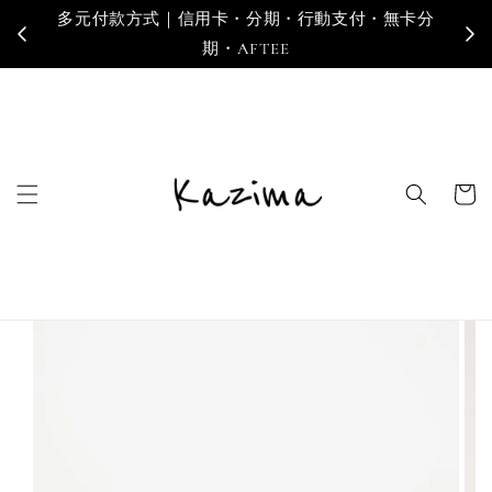
多元付款方式｜信用卡・分期・行動支付・無卡分
寄
期・AFTEE