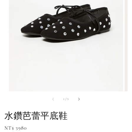
1
/
3
水鑽芭蕾平底鞋
Regular
NT$ 3980