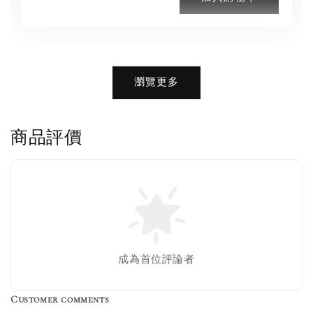
加購優惠【品牌襪子組】
瀏覽更多
瀏覽全部
商品評價
售完
Nike 長襪
New Balance 韓
襪 三入組
國限定 襪子組
色／橘色
燕麥 米灰 白色
Adidas 三葉草
成為首位評論者
／綠色／
粉紫 鵝黃 NB 中
襪子 兩入組（多
粉綠）
筒襪 三入組
色）
Customer comments