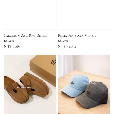
三線襪 小
襪 中筒襪 過踝
本款 小Logo 襪
長襪 中筒襪
襪 （黑色／白
子 NB 中筒襪 過
色 黑色 黑
色）
踝襪 長襪 短襪
黑／白／灰（單
入／三入組）
NT$ 180
NT$ 190
Salomon Asc Pro Shell
Puma Arizona Venus
Black
Black
Regular
NT$ 7280
Regular
NT$ 4080
-
+
NT$ 90
NT$ 130
price
price
NT$ 100
NT$ 140
加入購物車
加購優惠【CONVERSE鞋帶】