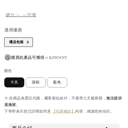
總分:
0
-
0
評價
適用優惠
禮品包裝
購買此產品可獲得 0 KZPOINT
顏色
卡其
深棕
藍色
※ 此商品為委託代購，屬客製化給付，不適用七天鑑賞期，
無法提供
退換貨
。
下單即表示您已詳閱並同意
【代購條款】
內容，感謝您的信任。