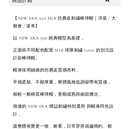
商品介紹
【NEW ERA 920 MLB 仿麂皮刺繡棒球帽｜洋基 / 大
都會 / 道奇】
以 NEW ERA 920 經典帽型為基礎，
正面依不同配色配置 MLB 球隊刺繡 Logo 的別注設
計款棒球帽。
帽身採用細緻的仿麂皮質感布料，
手感柔順、不顯厚重，整體風格低調卻帶有質感，
相較一般棉質棒球帽，更顯成熟與細節層次。
側邊的 NEW ERA 標誌刺繡特別選用 與帽身同色設
計，
讓整體視覺更一致、耐看，日常穿搭或偏簡約、都