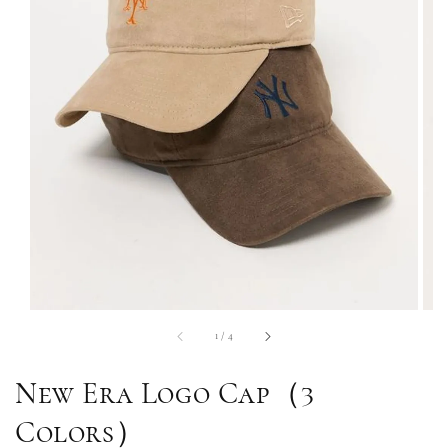
1
/
4
New Era Logo Cap（3
Colors）