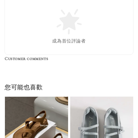
Nike 長襪
New Balance 韓
襪 三入組
國限定 襪子組
色／橘色
燕麥 米灰 白色
Adidas 三葉草
成為首位評論者
／綠色／
粉紫 鵝黃 NB 中
襪子 兩入組（多
粉綠）
筒襪 三入組
色）
Customer comments
NT$ 220
NT$ 250
-
+
-
+
NT$ 550
NT$ 460
NT$ 580
NT$ 490
您可能也喜歡
加入購物車
加購優惠【單入品牌襪】