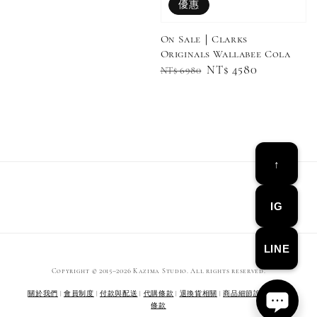
優惠
price
On Sale｜Clarks
Originals Wallabee Cola
Regular
Sale
NT$ 4580
NT$ 6980
Converse Chuck Taylor 1970 鞋帶 米/白/黑
price
price
-
+
NT$ 100
NT$ 150
↑
加入購物車
IG
LINE
Copyright © 2015–2026 Kazima Studio. All rights reserved.
關於我們
|
會員制度
|
付款與配送
|
代購條款
|
退換貨相關
|
商品細節說明
|
服務
條款