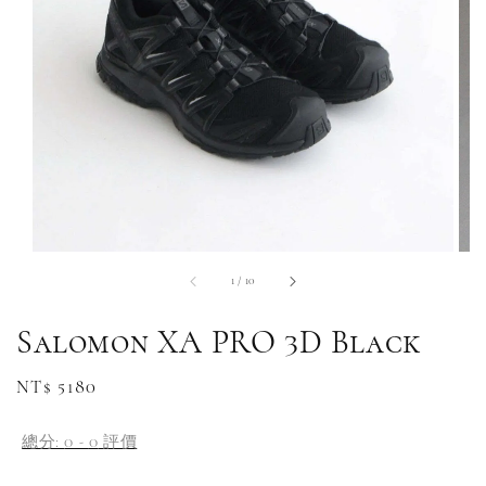
1
/
10
Salomon XA PRO 3D Black
Regular
NT$ 5180
price
總分:
0
-
0
評價