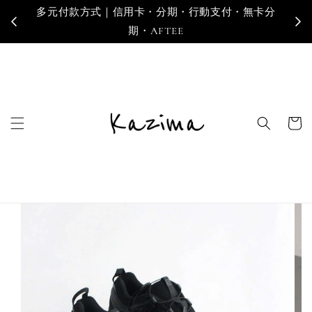
多元付款方式｜信用卡・分期・行動支付・無卡分
寄
期・AFTEE