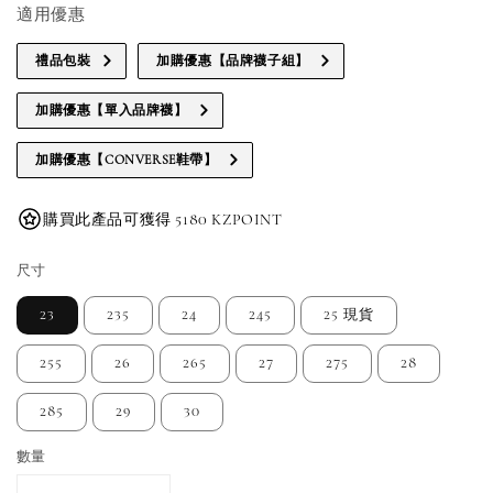
適用優惠
禮品包裝
加購優惠【品牌襪子組】
加購優惠【單入品牌襪】
加購優惠【CONVERSE鞋帶】
購買此產品可獲得 5180 KZPOINT
尺寸
23
235
24
245
25 現貨
255
26
265
27
275
28
285
29
30
數量