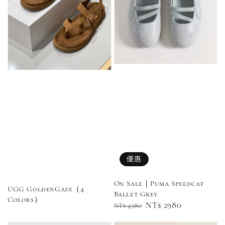
瀏覽全部
售完
售完
Adidas 
Nike 基本款 長
New Balance 基
三線襪 小
襪 中筒襪 過踝
本款 小Logo 襪
長襪 中筒襪
襪 （黑色／白
子 NB 中筒襪 過
色 黑色 黑
色）
踝襪 長襪 短襪
黑／白／灰（單
入／三入組）
優惠
NT$ 180
NT$ 190
On Sale｜Puma Speedcat
UGG GoldenGaze（4
Ballet Grey
-
+
NT$ 90
Colors）
NT$ 130
Regular
Sale
NT$ 2980
NT$ 4580
NT$ 100
NT$ 140
price
price