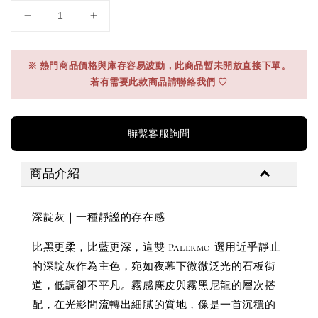
※ 熱門商品價格與庫存容易波動，此商品暫未開放直接下單。
若有需要此款商品請聯絡我們 ♡
聯繫客服詢問
商品介紹
深靛灰｜一種靜謐的存在感
比黑更柔，比藍更深，這雙 Palermo 選用近乎靜止
的深靛灰作為主色，宛如夜幕下微微泛光的石板街
道，低調卻不平凡。霧感麂皮與霧黑尼龍的層次搭
配，在光影間流轉出細膩的質地，像是一首沉穩的