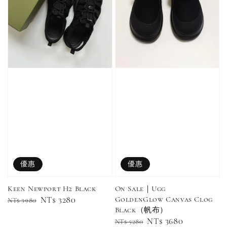
優惠
優惠
Keen Newport H2 Black
On Sale｜Ugg
GoldenGlow Canvas Clog
Regular
Sale
NT$ 3280
NT$ 3980
Converse Chuck Taylor 1970 鞋帶 米/白/黑
Black（帆布）
price
price
Regular
Sale
NT$ 3680
NT$ 5280