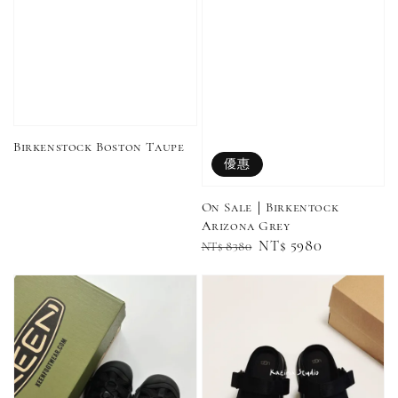
Adidas 
Nike 基本款 長
New Balance 基
三線襪 小
襪 中筒襪 過踝
本款 小Logo 襪
長襪 中筒襪
襪 （黑色／白
子 NB 中筒襪 過
色 黑色 黑
色）
踝襪 長襪 短襪
黑／白／灰（單
Birkenstock Boston Taupe
入／三入組）
NT$ 180
優惠
NT$ 190
On Sale｜Birkentock
-
+
NT$ 90
Arizona Grey
NT$ 130
NT$ 100
Regular
Sale
NT$ 5980
NT$ 8380
NT$ 140
price
price
加入購物車
加購優惠【CONVERSE鞋帶】