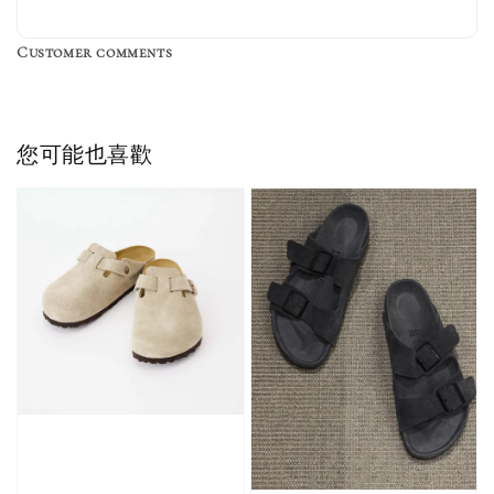
粉紫 鵝黃 NB 中
襪子 兩入組（多
粉綠）
筒襪 三入組
色）
Customer comments
NT$ 220
NT$ 250
-
+
-
+
NT$ 550
NT$ 460
NT$ 580
NT$ 490
您可能也喜歡
加入購物車
加購優惠【單入品牌襪】
瀏覽全部
售完
售完