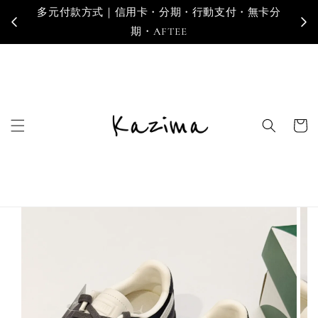
多元付款方式｜信用卡・分期・行動支付・無卡分
寄
期・AFTEE