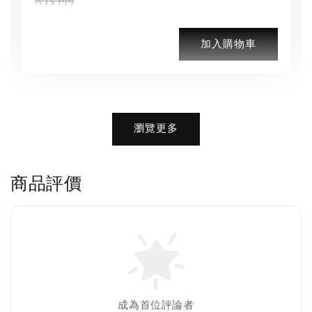
NT$ 199
加入購物車
加購優惠【品牌襪子組】
瀏覽更多
瀏覽全部
商品評價
售完
Nike 長襪
New Balance 韓
襪 三入組
國限定 襪子組
色／橘色
燕麥 米灰 白色
Adidas 三葉草
成為首位評論者
／綠色／