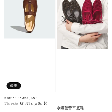
加購優惠【單入品牌襪】
瀏覽全部
售完
售完
Adidas 
Nike 基本款 長
New Balance 基
三線襪 小
襪 中筒襪 過踝
本款 小Logo 襪
長襪 中筒襪
襪 （黑色／白
子 NB 中筒襪 過
優惠
色 黑色 黑
色）
踝襪 長襪 短襪
黑／白／灰（單
Adidas Samba Jane
入／三入組）
NT$ 180
Regular
Sale
從
NT$ 3180
起
NT$ 3980
NT$ 190
水鑽芭蕾平底鞋
price
price