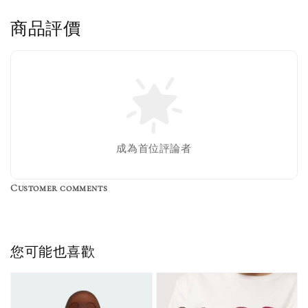
商品評價
售完
Nike 長襪
New Balance 韓
襪 三入組
國限定 襪子組
色／橘色
燕麥 米灰 白色
Adidas 三葉草
成為首位評論者
／綠色／
粉紫 鵝黃 NB 中
襪子 兩入組（多
粉綠）
筒襪 三入組
色）
Customer comments
NT$ 220
NT$ 250
-
+
-
+
NT$ 550
NT$ 460
NT$ 580
NT$ 490
您可能也喜歡
加入購物車