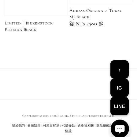
Adidas Originals Tokyo
MJ Black
Limited｜Birkenstock
Regular
從
NT$ 2580
起
Florida Black
price
Converse Chuck Taylor 1970 鞋帶 米/白/黑
↑
-
+
NT$ 100
NT$ 150
IG
加入購物車
LINE
Copyright © 2015–2026 Kazima Studio. All rights reserved.
關於我們
|
會員制度
|
付款與配送
|
代購條款
|
退換貨相關
|
商品細節說明
|
服務
條款