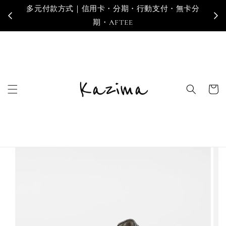
多元付款方式｜信用卡・分期・行動支付・無卡分
寄
期・AFTEE