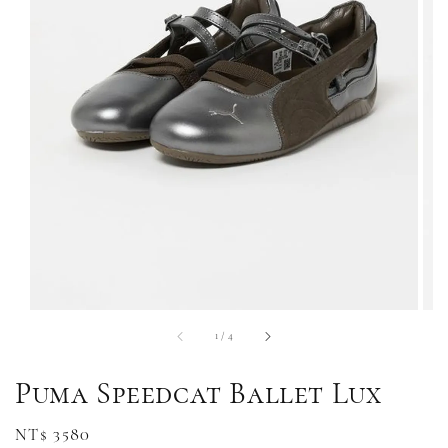
1
/
4
Puma Speedcat Ballet Lux
Regular
NT$ 3580