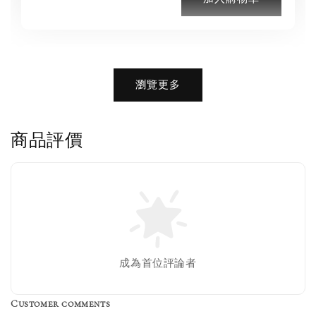
加購優惠【品牌襪子組】
瀏覽更多
瀏覽全部
商品評價
售完
Nike 長襪
New Balance 韓
襪 三入組
國限定 襪子組
色／橘色
燕麥 米灰 白色
Adidas 三葉草
成為首位評論者
／綠色／
粉紫 鵝黃 NB 中
襪子 兩入組（多
粉綠）
筒襪 三入組
色）
Customer comments