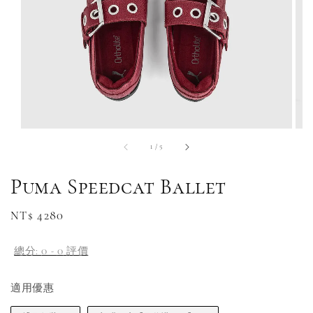
1
/
5
Puma Speedcat Ballet
Regular
NT$ 4280
price
總分:
0
-
0
評價
適用優惠