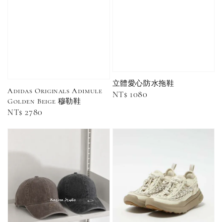
Nike 基本款 長
New Balance 基
三線襪 小
襪 中筒襪 過踝
本款 小Logo 襪
長襪 中筒襪
襪 （黑色／白
子 NB 中筒襪 過
色 黑色 黑
色）
踝襪 長襪 短襪
黑／白／灰（單
入／三入組）
NT$ 180
NT$ 190
立體愛心防水拖鞋
Adidas Originals Adimule
-
+
NT$ 90
Regular
NT$ 1080
NT$ 130
Golden Beige 穆勒鞋
NT$ 100
price
NT$ 140
Regular
NT$ 2780
price
加入購物車
加購優惠【CONVERSE鞋帶】