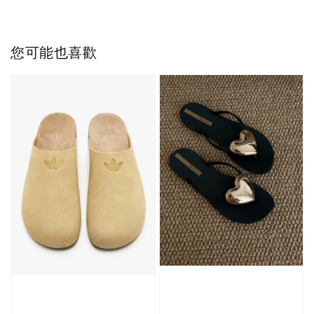
NT$ 220
NT$ 250
-
+
-
+
NT$ 550
NT$ 460
NT$ 580
NT$ 490
您可能也喜歡
加入購物車
加購優惠【單入品牌襪】
瀏覽全部
售完
售完
Adidas 