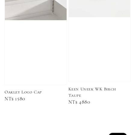
Keen Uneek WK Birch
Oakley Logo Cap
Taupe
Regular
NT$ 1580
Regular
NT$ 4880
Converse Chuck Taylor 1970 鞋帶 米/白/黑
price
price
-
+
NT$ 100
NT$ 150