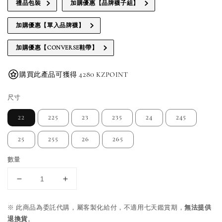
禮品包裝
加購優惠【品牌襪子組】
加購優惠【單入品牌襪】
加購優惠【CONVERSE鞋帶】
購買此產品可獲得 4280 KZPOINT
尺寸
22
225
23
235
24
245
25
255
26
265
數量
※ 此商品為委託代購，屬客製化給付，不適用七天鑑賞期，
無法提供
退換貨
。