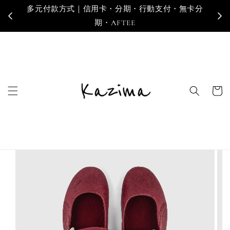
多元付款方式｜信用卡・分期・行動支付・無卡分
寄
期・AFTEE