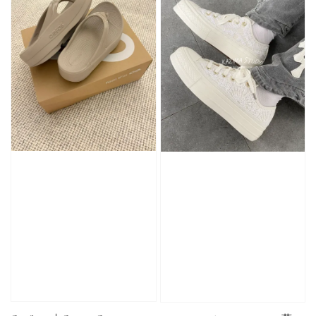
加購優惠【單入品牌襪】
瀏覽全部
售完
售完
Adidas 
Nike 基本款 長
New Balance 基
三線襪 小
襪 中筒襪 過踝
本款 小Logo 襪
長襪 中筒襪
襪 （黑色／白
子 NB 中筒襪 過
色 黑色 黑
色）
踝襪 長襪 短襪
黑／白／灰（單
入／三入組）
NT$ 180
NT$ 190