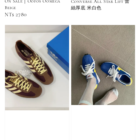
On Sale｜Oofos Oomega
Converse All Star Lift 蕾
-
+
NT$ 90
Beige
絲厚底 米白色
NT$ 130
Regular
NT$ 2780
NT$ 100
NT$ 140
price
加入購物車
加購優惠【CONVERSE鞋帶】