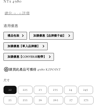
Regular
NT$ 4980
price
總分:
0
-
0
評價
適用優惠
禮品包裝
加購優惠【品牌襪子組】
加購優惠【單入品牌襪】
加購優惠【CONVERSE鞋帶】
購買此產品可獲得 4980 KZPOINT
尺寸
22
225
23
235
24
245
25
255
26
265
27
275