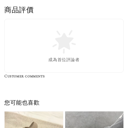
商品評價
售完
Nike 長襪
New Balance 韓
襪 三入組
國限定 襪子組
色／橘色
燕麥 米灰 白色
Adidas 三葉草
成為首位評論者
／綠色／
粉紫 鵝黃 NB 中
襪子 兩入組（多
粉綠）
筒襪 三入組
色）
Customer comments
NT$ 220
NT$ 250
-
+
-
+
NT$ 550
NT$ 460
NT$ 580
NT$ 490
您可能也喜歡
加入購物車