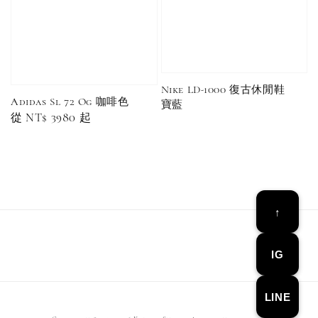
Nike LD-1000 復古休閒鞋
Adidas Sl 72 Og 咖啡色
寶藍
Regular
從
NT$ 3980
起
Converse Chuck Taylor 1970 鞋帶 米/白/黑
price
-
+
NT$ 100
NT$ 150
↑
加入購物車
IG
LINE