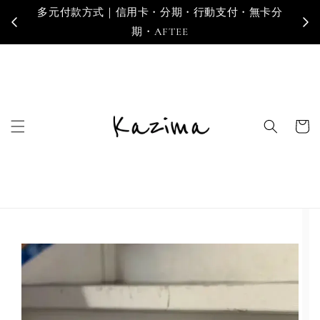
多元付款方式｜信用卡・分期・行動支付・無卡分
寄
期・AFTEE