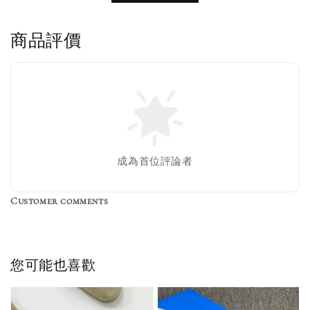
商品評價
售完
Nike 長襪
New Balance 韓
襪 三入組
國限定 襪子組
色／橘色
燕麥 米灰 白色
Adidas 三葉草
成為首位評論者
／綠色／
粉紫 鵝黃 NB 中
襪子 兩入組（多
粉綠）
筒襪 三入組
色）
Customer comments
NT$ 220
NT$ 250
-
+
-
+
NT$ 550
NT$ 460
NT$ 580
NT$ 490
您可能也喜歡
加入購物車