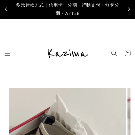
多元付款方式｜信用卡・分期・行動支付・無卡分
寄
期・AFTEE