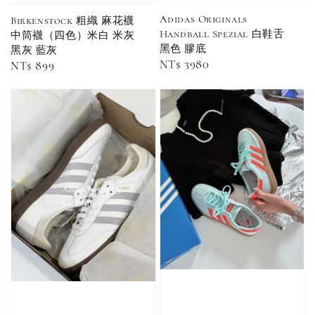
Adidas Originals
Birkenstock 粗織 麻花襪
-
+
Handball Spezial 白鞋舌
NT$ 90
中筒襪（四色）米白 米灰
NT$ 130
黑色 膠底
黑灰 藍灰
NT$ 100
NT$ 140
Regular
NT$ 3980
Regular
NT$ 899
price
price
加入購物車
加購優惠【CONVERSE鞋帶】