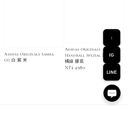
↑
Adidas Originals
Adidas Originals Samba
IG
Handball Spezial 薄荷綠
Converse Chuck Taylor 1970 鞋帶 米/白/黑
Og 白 紫 米
橘線 膠底
Regular
NT$ 4980
LINE
price
-
+
NT$ 100
NT$ 150
加入購物車