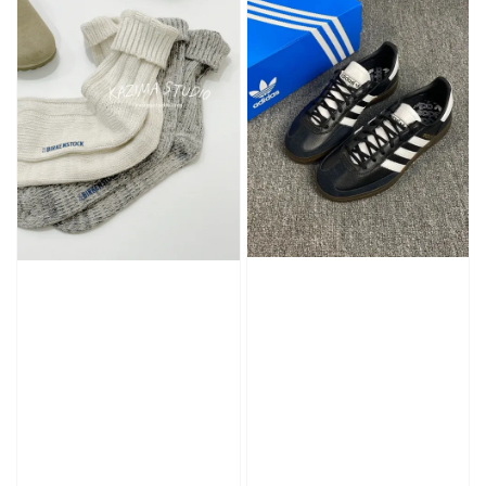
加購優惠【單入品牌襪】
瀏覽全部
售完
售完
Adidas 
Nike 基本款 長
New Balance 基
三線襪 小
襪 中筒襪 過踝
本款 小Logo 襪
長襪 中筒襪
襪 （黑色／白
子 NB 中筒襪 過
色 黑色 黑
色）
踝襪 長襪 短襪
黑／白／灰（單
入／三入組）
NT$ 180
NT$ 190