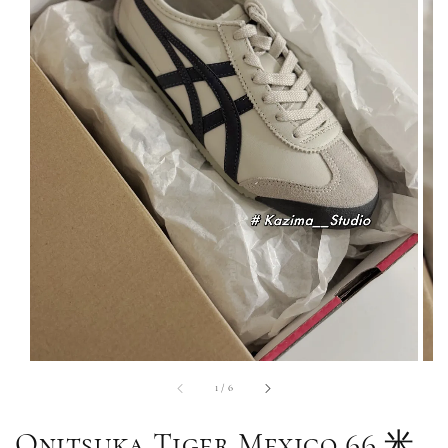
1
/
6
Onitsuka Tiger Mexico 66 米