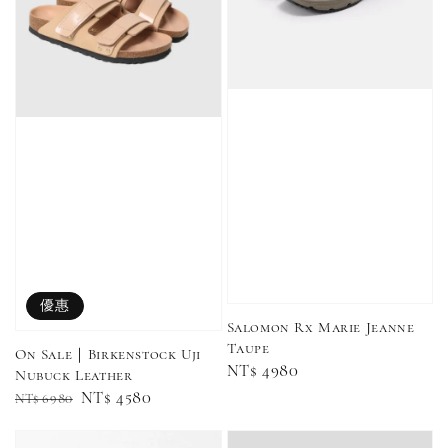
售完
售完
Adidas 
Nike 基本款 長
New Balance 基
三線襪 小
襪 中筒襪 過踝
本款 小Logo 襪
長襪 中筒襪
襪 （黑色／白
子 NB 中筒襪 過
色 黑色 黑
色）
踝襪 長襪 短襪
黑／白／灰（單
入／三入組）
NT$ 180
優惠
NT$ 190
Salomon Rx Marie Jeanne
Taupe
On Sale｜Birkenstock Uji
Regular
NT$ 4980
-
+
NT$ 90
Nubuck Leather
NT$ 130
price
NT$ 100
Regular
Sale
NT$ 4580
NT$ 6980
NT$ 140
price
price