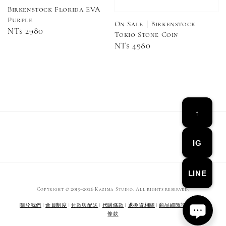
Birkenstock Florida EVA
Purple
On Sale｜Birkenstock
Regular
NT$ 2980
Tokio Stone Coin
Converse Chuck Taylor 1970 鞋帶 米/白/黑
price
Regular
NT$ 4980
price
-
+
NT$ 100
NT$ 150
↑
加入購物車
IG
LINE
Copyright © 2015–2026 Kazima Studio. All rights reserved.
關於我們
|
會員制度
|
付款與配送
|
代購條款
|
退換貨相關
|
商品細節說明
|
服務
條款