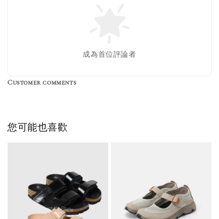
Nike 長襪
New Balance 韓
襪 三入組
國限定 襪子組
色／橘色
燕麥 米灰 白色
Adidas 三葉草
成為首位評論者
／綠色／
粉紫 鵝黃 NB 中
襪子 兩入組（多
粉綠）
筒襪 三入組
色）
Customer comments
NT$ 220
NT$ 250
-
+
-
+
NT$ 550
NT$ 460
NT$ 580
NT$ 490
您可能也喜歡
加入購物車
加購優惠【單入品牌襪】
瀏覽全部