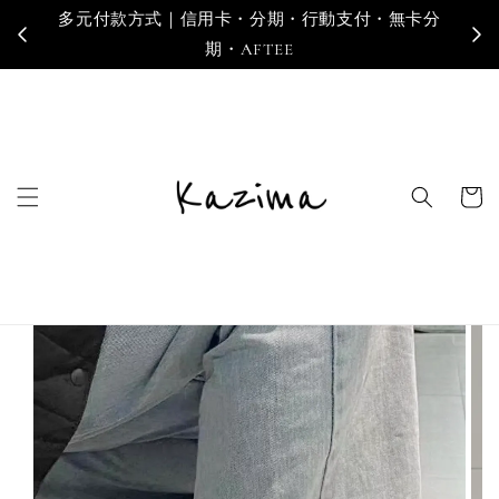
多元付款方式｜信用卡・分期・行動支付・無卡分
寄
期・AFTEE