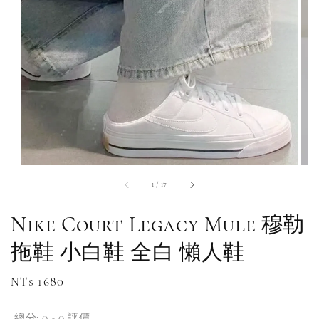
1
/
17
Nike Court Legacy Mule 穆勒
拖鞋 小白鞋 全白 懶人鞋
Regular
NT$ 1680
補貨通知請洽客服
price
總分:
0
-
0
評價