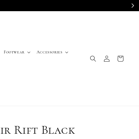
E
Footwear
Accessories
ir Rift Black