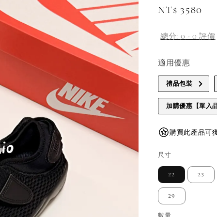
Regular
NT$ 3580
price
總分:
0
-
0
評價
適用優惠
禮品包裝
加購優惠【單入
購買此產品可獲得 
尺寸
22
23
29
數量