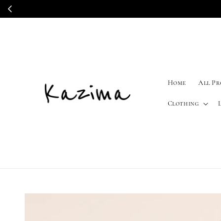
Home
All P
Clothing