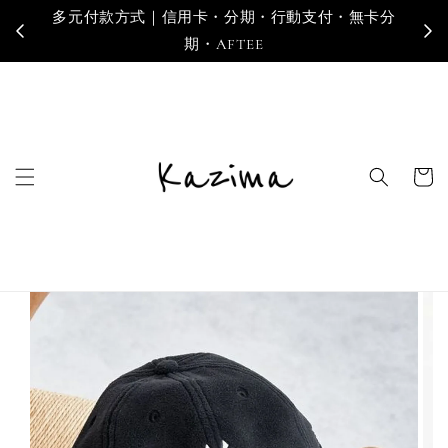
多元付款方式｜信用卡・分期・行動支付・無卡分
寄
期・AFTEE