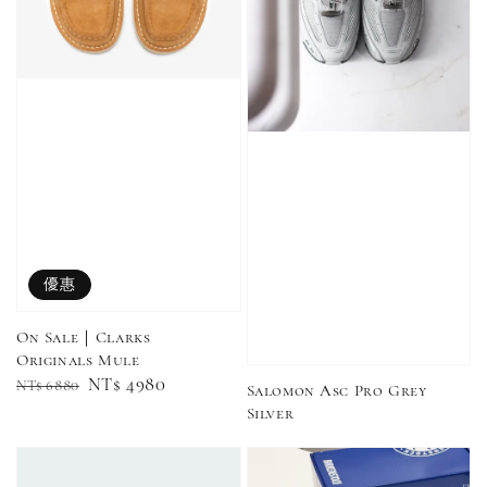
優惠
On Sale｜Clarks
Originals Mule
Regular
Sale
NT$ 4980
NT$ 6880
Salomon Asc Pro Grey
price
price
Silver