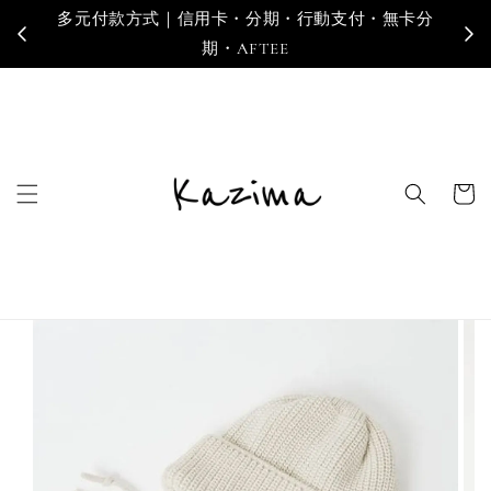
多元付款方式｜信用卡・分期・行動支付・無卡分
寄
期・AFTEE