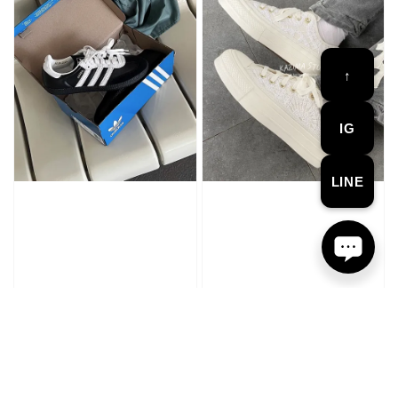
↑
IG
LINE
Adidas Samba Og 75週年限
Converse All Star Lift 蕾