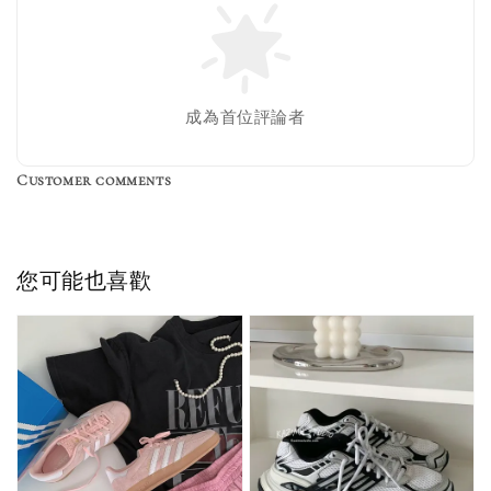
Nike 長襪
New Balance 韓
襪 三入組
國限定 襪子組
色／橘色
燕麥 米灰 白色
Adidas 三葉草
成為首位評論者
／綠色／
粉紫 鵝黃 NB 中
襪子 兩入組（多
粉綠）
筒襪 三入組
色）
Customer comments
NT$ 220
NT$ 250
-
+
-
+
NT$ 550
NT$ 460
NT$ 580
NT$ 490
您可能也喜歡
加入購物車
加購優惠【單入品牌襪】
瀏覽全部