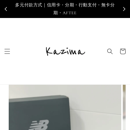
多元付款方式｜信用卡・分期・行動支付・無卡分
寄
期・AFTEE