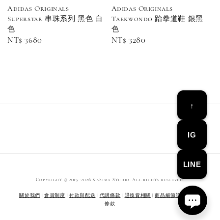
Adidas Originals
Adidas Originals
Superstar 串珠系列 黑色 白
Taekwondo 跆拳道鞋 銀黑
色
色
Converse Chuck Taylor 1970 鞋帶 米/白/黑
Regular
NT$ 3680
Regular
NT$ 3280
price
price
-
+
NT$ 100
NT$ 150
↑
加入購物車
IG
LINE
Copyright © 2015–2026 Kazima Studio. All rights reserved.
關於我們
|
會員制度
|
付款與配送
|
代購條款
|
退換貨相關
|
商品細節說明
|
服務
條款