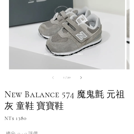
1
/
20
New Balance 574 魔鬼氈 元祖
灰 童鞋 寶寶鞋
Regular
NT$ 1380
補貨通知請洽客服
price
總分:
0
-
0
評價