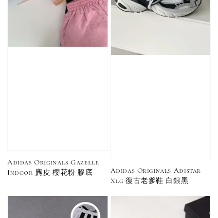
售完
售完
Adidas 
Nike 基本款 長
New Balance 基
三線襪 小
襪 中筒襪 過踝
本款 小Logo 襪
長襪 中筒襪
襪 （黑色／白
子 NB 中筒襪 過
色 黑色 黑
色）
踝襪 長襪 短襪
黑／白／灰（單
入／三入組）
NT$ 180
NT$ 190
Adidas Originals Gazelle
Adidas Originals Adistar
Indoor 麂皮 櫻花粉 膠底
-
+
NT$ 90
Xlg 復古老爹鞋 白銀黑
NT$ 130
NT$ 100
NT$ 140