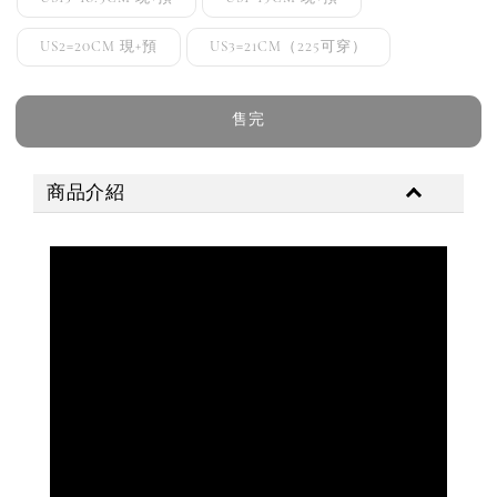
US2=20CM 現+預
US3=21CM（225可穿）
售完
商品介紹