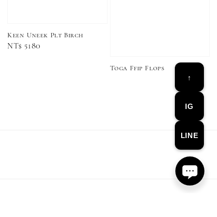
Keen Uneek Plt Birch
Regular
NT$ 5180
price
Toga Ffip Flops
↑
Converse Chuck Taylor 1970 鞋帶 米/白/黑
IG
-
+
NT$ 100
NT$ 150
LINE
加入購物車
Copyright © 2015–2026 Kazima Studio. All rights reserved.