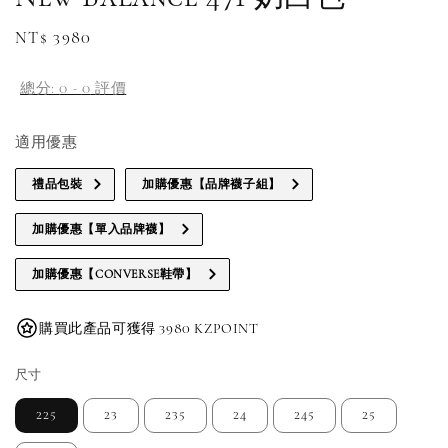
Regular
NT$ 3980
price
總分:
0
-
0
評價
適用優惠
禮品包裝
加購優惠【品牌襪子組】
加購優惠【單入品牌襪】
加購優惠【CONVERSE鞋帶】
購買此產品可獲得 3980 KZPOINT
尺寸
225
23
235
24
245
25