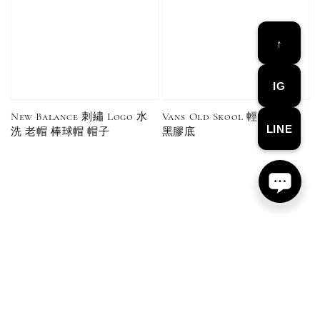
↑
IG
New Balance 刺繡 Logo 水
Vans Old Skool 輕量 粉色
Converse Chuck Taylor 1970 鞋帶 米/白/黑
LINE
洗 老帽 棒球帽 帽子
黑膠底
-
+
NT$ 100
NT$ 150
加入購物車