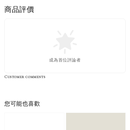
商品評價
售完
Nike 長襪
New Balance 韓
襪 三入組
國限定 襪子組
色／橘色
燕麥 米灰 白色
Adidas 三葉草
成為首位評論者
／綠色／
粉紫 鵝黃 NB 中
襪子 兩入組（多
粉綠）
筒襪 三入組
色）
Customer comments
NT$ 220
NT$ 250
-
+
-
+
NT$ 550
NT$ 460
NT$ 580
NT$ 490
您可能也喜歡
加入購物車