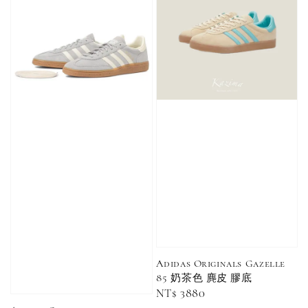
加購優惠【單入品牌襪】
瀏覽全部
售完
售完
Adidas 
Nike 基本款 長
New Balance 基
三線襪 小
襪 中筒襪 過踝
本款 小Logo 襪
長襪 中筒襪
襪 （黑色／白
子 NB 中筒襪 過
色 黑色 黑
色）
踝襪 長襪 短襪
黑／白／灰（單
Adidas Originals Gazelle
入／三入組）
NT$ 180
85 奶茶色 麂皮 膠底
NT$ 190
Regular
NT$ 3880