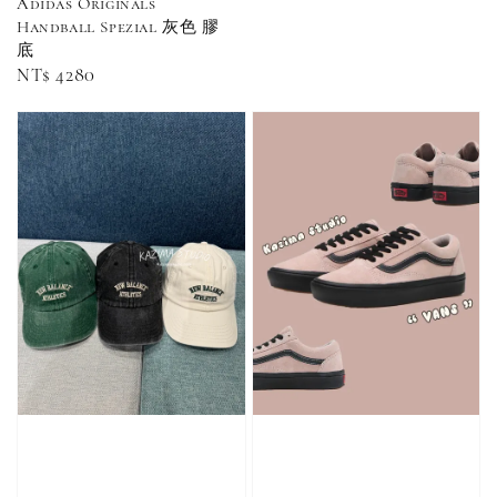
price
Adidas Originals
-
+
NT$ 90
Handball Spezial 灰色 膠
NT$ 130
底
NT$ 100
NT$ 140
Regular
NT$ 4280
price
加入購物車
加購優惠【CONVERSE鞋帶】