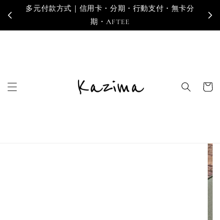
多元付款方式｜信用卡・分期・行動支付・無卡分
寄
期・AFTEE