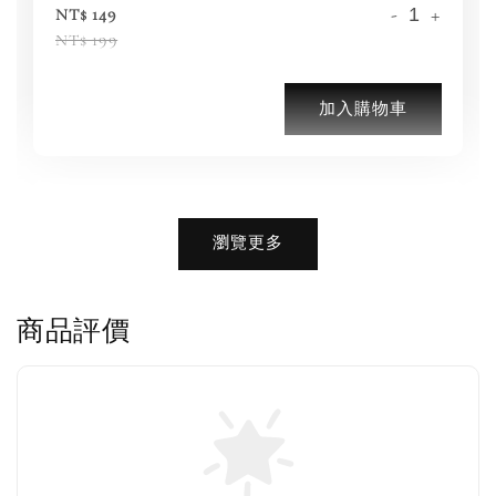
-
+
NT$ 149
NT$ 199
加入購物車
加購優惠【品牌襪子組】
瀏覽更多
瀏覽全部
商品評價
售完
Nike 長襪
New Balance 韓
襪 三入組
國限定 襪子組