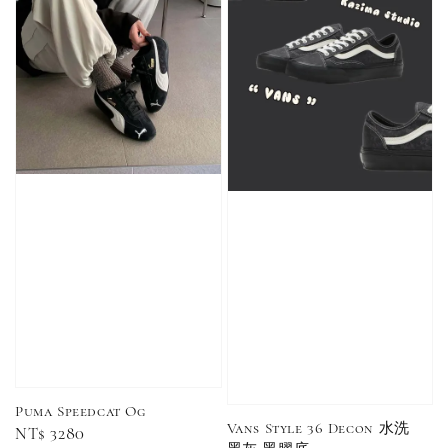
加購優惠【CONVERSE鞋帶】
Puma Speedcat Og
Vans Style 36 Decon 水洗
Regular
NT$ 3280
Converse Chuck Taylor 1970 鞋帶 米/白/黑