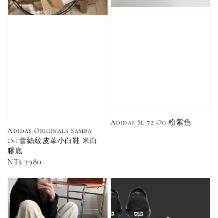
售完
售完
Adidas 
Nike 基本款 長
New Balance 基
三線襪 小
襪 中筒襪 過踝
本款 小Logo 襪
長襪 中筒襪
襪 （黑色／白
子 NB 中筒襪 過
色 黑色 黑
色）
踝襪 長襪 短襪
黑／白／灰（單
入／三入組）
NT$ 180
NT$ 190
Adidas Sl 72 Og 粉紫色
Adidas Originals Samba
-
+
NT$ 90
Og 蕾絲紋皮革小白鞋 米白
NT$ 130
膠底
NT$ 100
NT$ 140
Regular
NT$ 3980
price
加入購物車