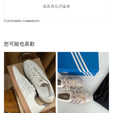
色／橘色
燕麥 米灰 白色
Adidas 三葉草
成為首位評論者
／綠色／
粉紫 鵝黃 NB 中
襪子 兩入組（多
粉綠）
筒襪 三入組
色）
Customer comments
NT$ 220
NT$ 250
-
+
-
+
NT$ 550
NT$ 460
NT$ 580
NT$ 490
您可能也喜歡
加入購物車
加購優惠【單入品牌襪】
瀏覽全部