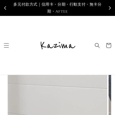
多元付款方式｜信用卡・分期・行動支付・無卡分
寄
期・AFTEE