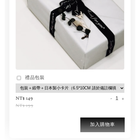
禮品包裝
-
+
NT$ 149
NT$ 199
加入購物車