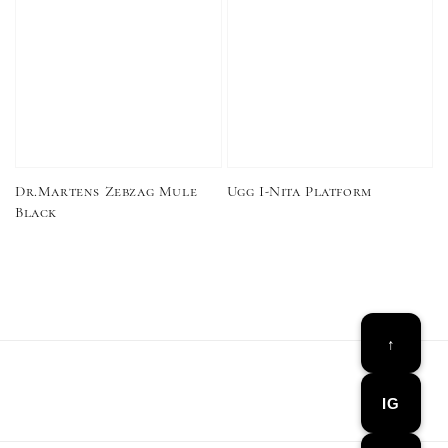
Dr.Martens Zebzag Mule
Ugg I-Nita Platform
Black
Converse Chuck Taylor 1970 鞋帶 米/白/黑
↑
-
+
NT$ 100
NT$ 150
IG
加入購物車