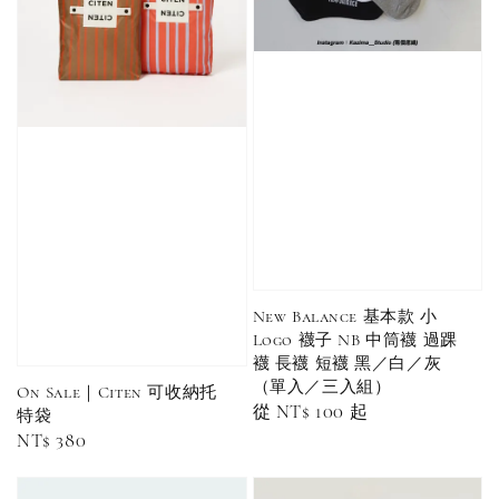
New Balance 基本款 小
Logo 襪子 NB 中筒襪 過踝
襪 長襪 短襪 黑／白／灰
（單入／三入組）
On Sale｜Citen 可收納托
Regular
從
NT$ 100
起
特袋
price
Regular
NT$ 380
price