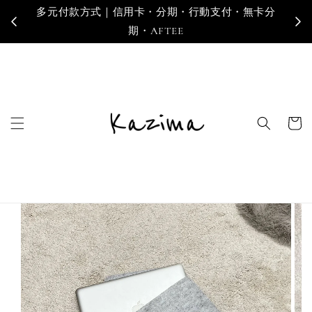
多元付款方式｜信用卡・分期・行動支付・無卡分
寄
期・AFTEE