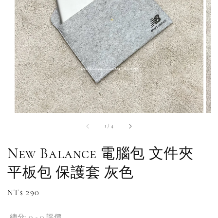
1
/
4
New Balance 電腦包 文件夾
平板包 保護套 灰色
Regular
NT$ 290
price
總分:
0
-
0
評價