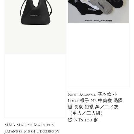
New Balance 基本款 小
Logo 襪子 NB 中筒襪 過踝
襪 長襪 短襪 黑／白／灰
（單入／三入組）
Regular
從
NT$ 100
起
MM6 Maison Margiela
price
Japanese Mesh Crossbody