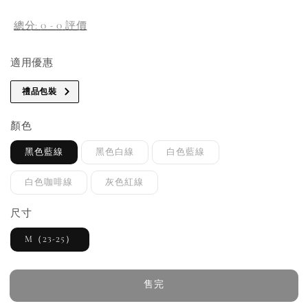
price
總分:
0
-
0
評價
適用優惠
禮品包裝
顏色
黑色藍線
黑色白線
白色藍線
白色咖啡線
灰色紅線
尺寸
M（23-25）
售完