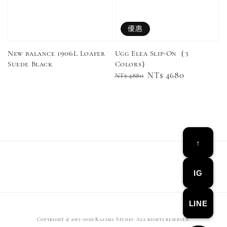
優惠
Ugg Elea Slip-On（3
New balance 1906L Loafer
Colors）
Suede Black
Regular
Sale
NT$ 4680
NT$ 4880
price
price
↑
IG
LINE
Copyright © 2015–2026 Kazima Studio. All rights reserved.