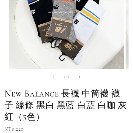
1
/
4
New Balance 長襪 中筒襪 襪
子 線條 黑白 黑藍 白藍 白咖 灰
紅（5色）
Regular
NT$ 220
補貨通知請洽客服