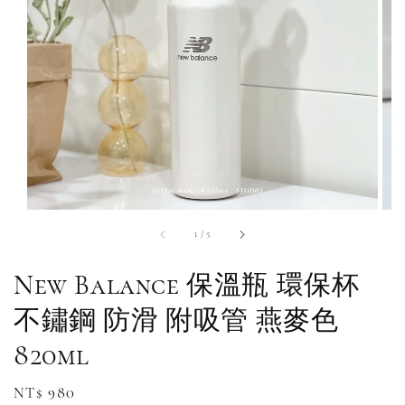
1
/
5
New Balance 保溫瓶 環保杯
不鏽鋼 防滑 附吸管 燕麥色
820ml
Regular
NT$ 980
補貨通知請洽客服