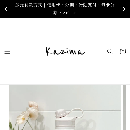
多元付款方式｜信用卡・分期・行動支付・無卡分
寄
期・AFTEE