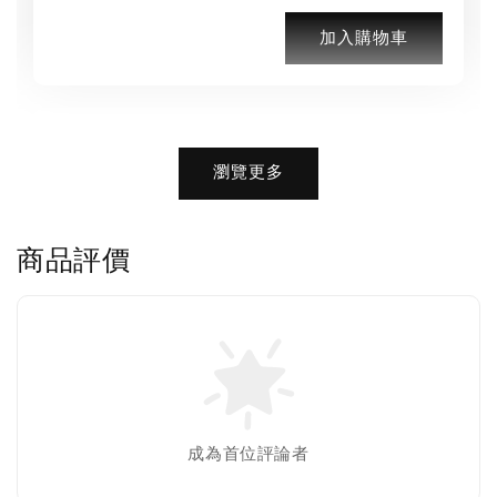
加入購物車
加購優惠【品牌襪子組】
瀏覽更多
瀏覽全部
商品評價
售完
Nike 長襪
New Balance 韓
襪 三入組
國限定 襪子組
色／橘色
燕麥 米灰 白色
Adidas 三葉草
成為首位評論者
／綠色／
粉紫 鵝黃 NB 中
襪子 兩入組（多
粉綠）
筒襪 三入組
色）