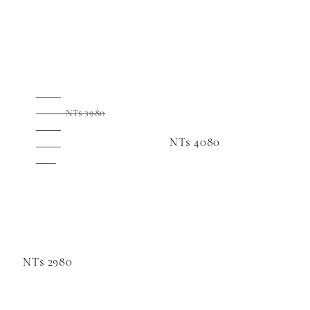
Regular 
price
Regular 
Sale 
price
price
NT$ 3980
NT$ 4080
NT$ 2980