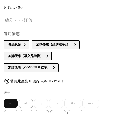
Regular
NT$ 2580
price
總分:
0
-
0
評價
適用優惠
禮品包裝
加購優惠【品牌襪子組】
加購優惠【單入品牌襪】
加購優惠【CONVERSE鞋帶】
購買此產品可獲得 2580 KZPOINT
尺寸
15
16
17
18
18.5
19.5