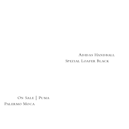
          Adidas Handball 
Spezial Loafer Black

          On Sale｜Puma 
Palermo Moca
