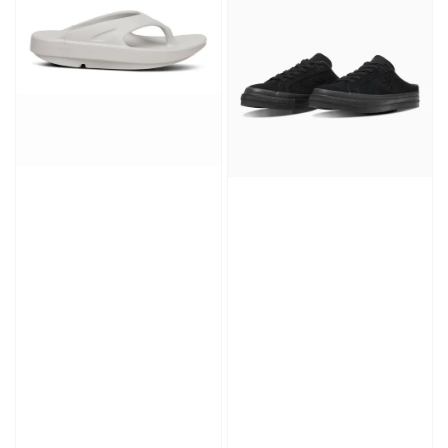
Converse Chuck Taylor 1970 鞋帶 米/白/黑
-
+
NT$ 100