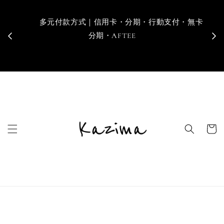
        多元付款方式｜信用卡・分期・行動支付・無卡
        寄送地區｜台灣・香港・澳門・新加坡・馬來西
分期・AFTEE
