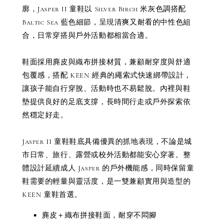
廓，Jasper II 童鞋以 Silver Birch 米灰色調搭配 
Baltic Sea 藍色細節，呈現清爽又耐看的中性色組
合，日常穿搭與戶外活動都相當合適。
鞋面採用麂皮與織布拼接材質，兼顧耐穿度與舒適
包覆感，搭配 KEEN 經典的繩索式快速綁帶設計，
讓孩子能自行穿脫、活動時也不易鬆脫。內裡與鞋
墊提供良好的足底支撐，長時間行走或戶外探索依
然穩定好走。
Jasper II 童鞋鞋底具備優異的抓地表現，不論是城
市日常、旅行、露營或校外活動都能安心穿著。整
體設計延續成人 Jasper 的戶外機能感，同時保留童
鞋需要的輕量與靈活度，是一雙兼顧實用與造型的 
KEEN 童鞋首選。
麂皮＋織布拼接鞋面，耐穿不悶腳