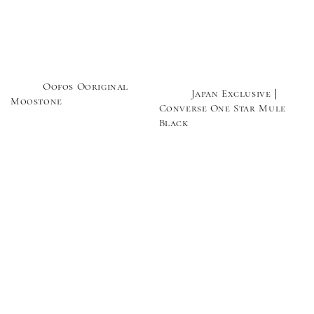
          Oofos Ooriginal 
          Japan Exclusive｜
Moostone

Converse One Star Mule 
Black

Regular 
price
Regular 