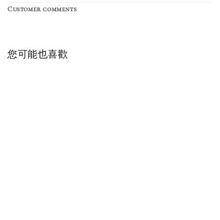
Customer comments
NT$ 220
NT$ 250
-
+
-
+
NT$ 550
NT$ 460
NT$ 580
NT$ 490
您可能也喜歡
加入購物車
加購優惠【單入品牌襪】
瀏覽全部
售完
售完