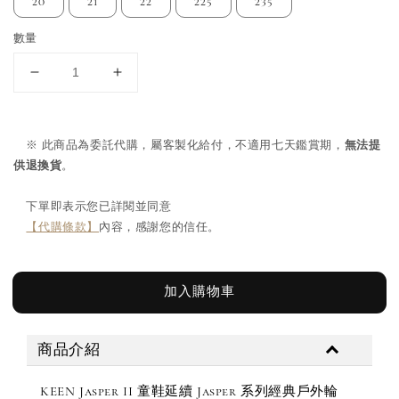
20
21
22
225
235
數量
    ※ 此商品為委託代購，屬客製化給付，不適用七天鑑賞期，
無法提
供退換貨
。
    下單即表示您已詳閱並同意 

【代購條款】
內容，感謝您的信任。

加入購物車
商品介紹
KEEN Jasper II 童鞋延續 Jasper 系列經典戶外輪