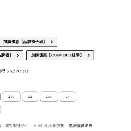
加購優惠【品牌襪子組】
品牌襪】
加購優惠【CONVERSE鞋帶】
 0 KZPOINT
235
24
245
25
購，屬客製化給付，不適用七天鑑賞期，
無法提供退換