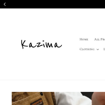
Home
All P
Clothing