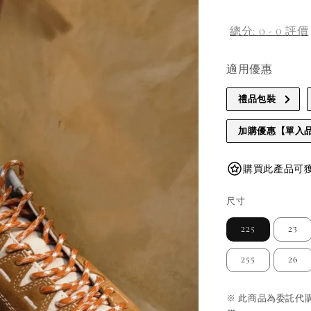
總分:
0
-
0
評價
適用優惠
禮品包裝
加購優惠【單入
購買此產品可獲得
尺寸
225
23
255
26
※ 此商品為委託代