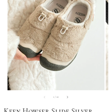
1
/
10
Keen Howser Slide Silver