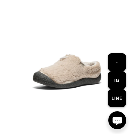
↑
IG
LINE