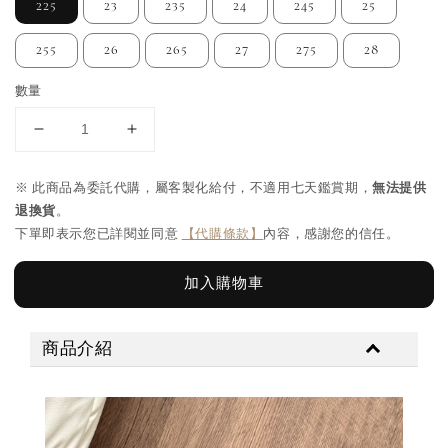
225
23
235
24
245
25
255
26
265
27
275
28
數量
※ 此商品為委託代購，屬客製化給付，不適用七天鑑賞期，
無法提供
退換貨
。
下單即表示您已詳閱並同意
【代購條款】
內容，感謝您的信任。
加入購物車
商品介紹