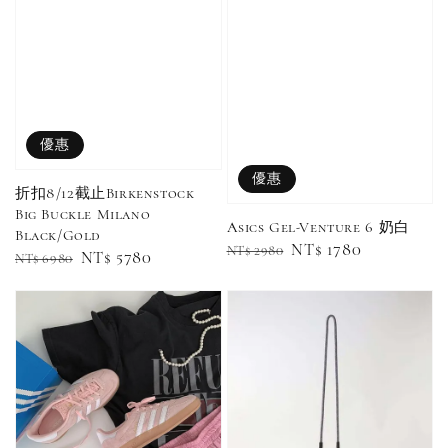
Adidas 
Nike 基本款 長
New Balance 基
三線襪 小
襪 中筒襪 過踝
本款 小Logo 襪
長襪 中筒襪
襪 （黑色／白
子 NB 中筒襪 過
色 黑色 黑
色）
踝襪 長襪 短襪
黑／白／灰（單
入／三入組）
NT$ 180
優惠
NT$ 190
優惠
折扣8/12截止Birkenstock
-
+
NT$ 90
Big Buckle Milano
NT$ 130
Asics Gel-Venture 6 奶白
Black/Gold
NT$ 100
NT$ 140
Regular
Sale
NT$ 1780
NT$ 2980
Regular
Sale
NT$ 5780
NT$ 6980
price
price
price
price
加入購物車
加購優惠【CONVERSE鞋帶】