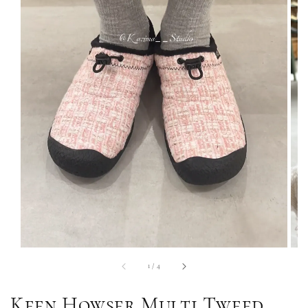
1
/
4
Keen Howser Multi Tweed