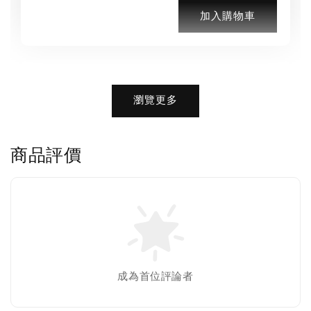
加入購物車
加購優惠【品牌襪子組】
瀏覽更多
瀏覽全部
商品評價
售完
Nike 長襪
New Balance 韓
襪 三入組
國限定 襪子組
色／橘色
燕麥 米灰 白色
Adidas 三葉草
成為首位評論者
／綠色／
粉紫 鵝黃 NB 中
襪子 兩入組（多
粉綠）
筒襪 三入組
色）