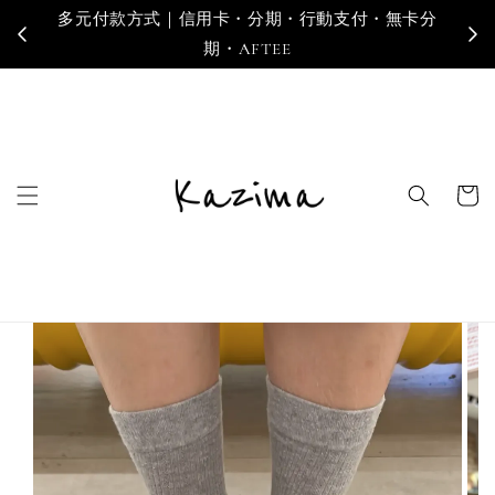
多元付款方式｜信用卡・分期・行動支付・無卡分
寄
期・AFTEE