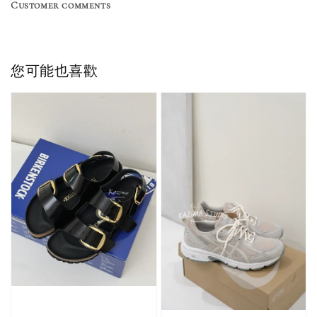
Customer comments
NT$ 220
NT$ 250
-
+
-
+
NT$ 550
NT$ 460
NT$ 580
NT$ 490
您可能也喜歡
加入購物車
加購優惠【單入品牌襪】
瀏覽全部
售完
售完