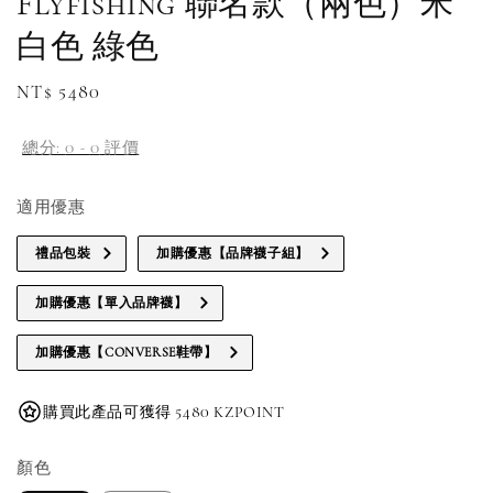
Flyfishing 聯名款（兩色）米
白色 綠色
Regular
NT$ 5480
price
總分:
0
-
0
評價
適用優惠
禮品包裝
加購優惠【品牌襪子組】
加購優惠【單入品牌襪】
加購優惠【CONVERSE鞋帶】
購買此產品可獲得 5480 KZPOINT
顏色