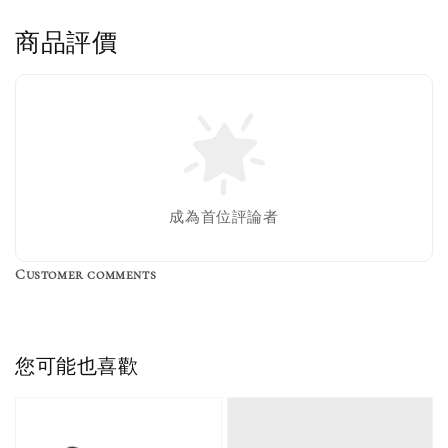
商品評價
售完
Nike 長襪
New Balance 韓
襪 三入組
國限定 襪子組
色／橘色
燕麥 米灰 白色
Adidas 三葉草
成為首位評論者
／綠色／
粉紫 鵝黃 NB 中
襪子 兩入組（多
粉綠）
筒襪 三入組
色）
Customer comments
NT$ 220
NT$ 250
-
+
-
+
NT$ 550
NT$ 460
NT$ 580
NT$ 490
您可能也喜歡
加入購物車