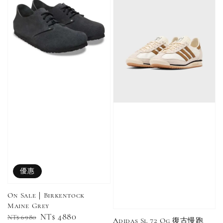
加購優惠【單入品牌襪】
瀏覽全部
售完
售完
Adidas 
Nike 基本款 長
New Balance 基
三線襪 小
襪 中筒襪 過踝
本款 小Logo 襪
長襪 中筒襪
襪 （黑色／白
子 NB 中筒襪 過
優惠
色 黑色 黑
色）
踝襪 長襪 短襪
黑／白／灰（單
On Sale｜Birkentock
入／三入組）
NT$ 180
Maine Grey
NT$ 190
Regular
Sale
NT$ 4880
NT$ 6980
Adidas Sl 72 Og 復古慢跑