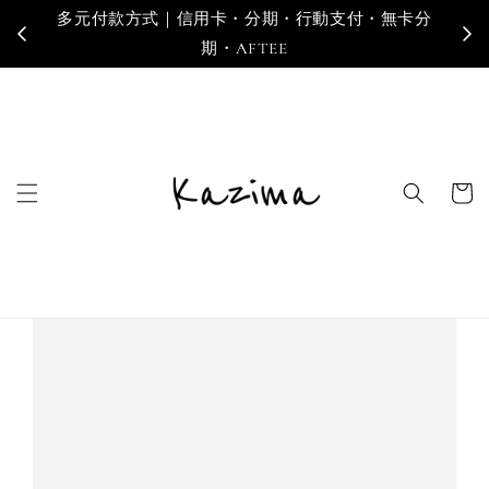
多元付款方式｜信用卡・分期・行動支付・無卡分
寄
期・AFTEE