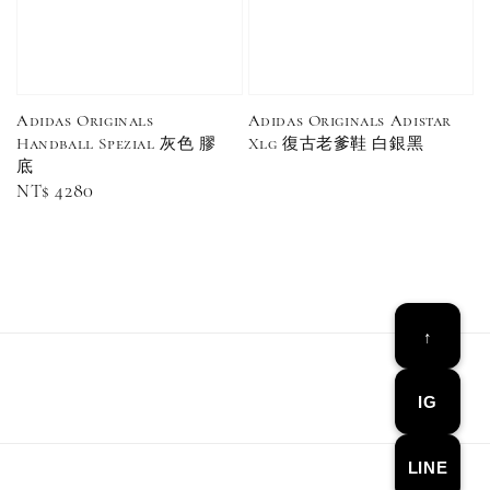
Adidas Originals
Adidas Originals Adistar
Handball Spezial 灰色 膠
Xlg 復古老爹鞋 白銀黑
底
Regular
NT$ 4280
Converse Chuck Taylor 1970 鞋帶 米/白/黑
price
-
+
NT$ 100
NT$ 150
↑
加入購物車
IG
LINE