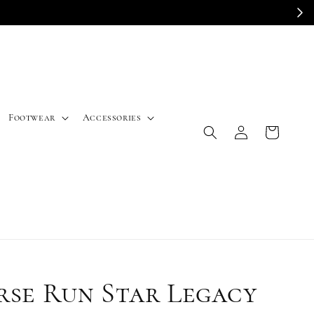
E
Footwear
Accessories
rse Run Star Legacy