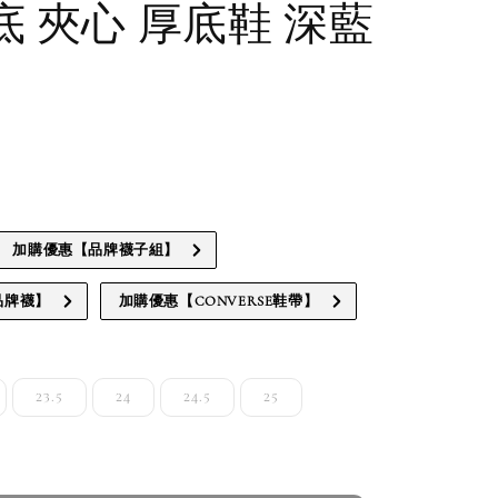
厚底 夾心 厚底鞋 深藍
貨通知請洽客服
加購優惠【品牌襪子組】
品牌襪】
加購優惠【CONVERSE鞋帶】
23.5
24
24.5
25