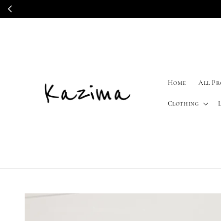
Home
All P
Clothing