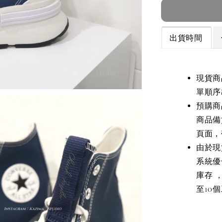
出貨時間
現貨商
單順序
預購商
商品備
頁面，
由於現
系統優
庫存 
至10