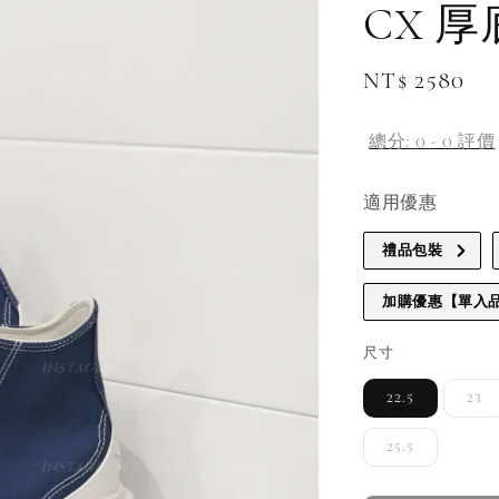
CX 
Regular
NT$ 2580
補
price
總分:
0
-
0
評價
適用優惠
禮品包裝
加購優惠【單入
尺寸
22.5
23
25.5