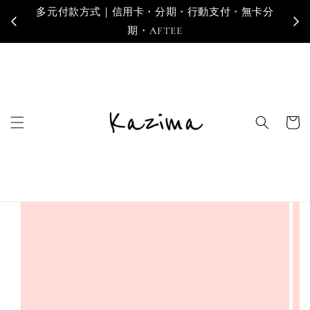
多元付款方式｜信用卡・分期・行動支付・無卡分
寄
期・AFTEE