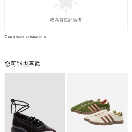
Nike 長襪
New Balance 韓
襪 三入組
國限定 襪子組
色／橘色
燕麥 米灰 白色
Adidas 三葉草
成為首位評論者
／綠色／
粉紫 鵝黃 NB 中
襪子 兩入組（多
粉綠）
筒襪 三入組
色）
Customer comments
NT$ 220
NT$ 250
-
+
-
+
NT$ 550
NT$ 460
NT$ 580
NT$ 490
您可能也喜歡
加入購物車
加購優惠【單入品牌襪】
瀏覽全部