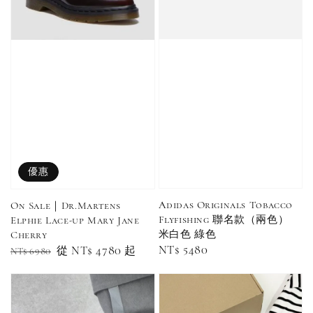
售完
售完
Adidas 
Nike 基本款 長
New Balance 基
三線襪 小
襪 中筒襪 過踝
本款 小Logo 襪
長襪 中筒襪
襪 （黑色／白
子 NB 中筒襪 過
色 黑色 黑
色）
踝襪 長襪 短襪
黑／白／灰（單
優惠
入／三入組）
NT$ 180
NT$ 190
Adidas Originals Tobacco
On Sale｜Dr.Martens
Flyfishing 聯名款（兩色）
Elphie Lace-up Mary Jane
-
+
NT$ 90
NT$ 130
米白色 綠色
Cherry
NT$ 100
NT$ 140
Regular
NT$ 5480
Regular
Sale
從
NT$ 4780
起
NT$ 6980
price
price
price
加入購物車