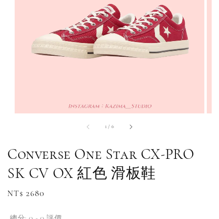
1
/
6
Converse One Star CX-PRO
SK CV OX 紅色 滑板鞋
Regular
NT$ 2680
補貨通知請洽客服
price
總分:
0
-
0
評價