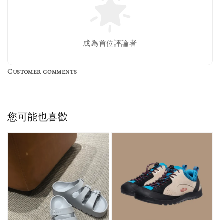
Nike 長襪
New Balance 韓
襪 三入組
國限定 襪子組
色／橘色
燕麥 米灰 白色
Adidas 三葉草
成為首位評論者
／綠色／
粉紫 鵝黃 NB 中
襪子 兩入組（多
粉綠）
筒襪 三入組
色）
Customer comments
NT$ 220
NT$ 250
-
+
-
+
NT$ 550
NT$ 460
NT$ 580
NT$ 490
您可能也喜歡
加入購物車
加購優惠【單入品牌襪】
瀏覽全部