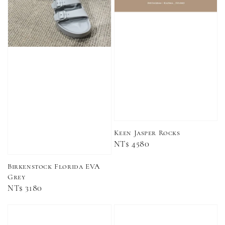
售完
售完
Adidas 
Nike 基本款 長
New Balance 基
三線襪 小
襪 中筒襪 過踝
本款 小Logo 襪
長襪 中筒襪
襪 （黑色／白
子 NB 中筒襪 過
色 黑色 黑
色）
踝襪 長襪 短襪
黑／白／灰（單
Keen Jasper Rocks
入／三入組）
NT$ 180
Regular
NT$ 4580
NT$ 190
price
Birkenstock Florida EVA
-
+
NT$ 90
Grey
NT$ 130
Regular
NT$ 3180
NT$ 100
NT$ 140
price
加入購物車