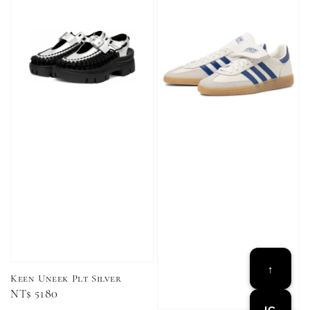
加購優惠【CONVERSE鞋帶】
↑
Keen Uneek Plt Silver
Regular
NT$ 5180