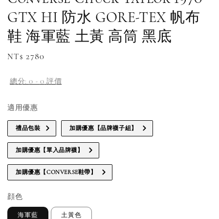
GTX HI 防水 GORE-TEX 帆布
鞋 海軍藍 土黃 高筒 黑底
Regular
NT$ 2780
補貨通知請洽客服
price
總分:
0
-
0
評價
適用優惠
禮品包裝
加購優惠【品牌襪子組】
加購優惠【單入品牌襪】
加購優惠【CONVERSE鞋帶】
顔色
海軍藍
土黃色