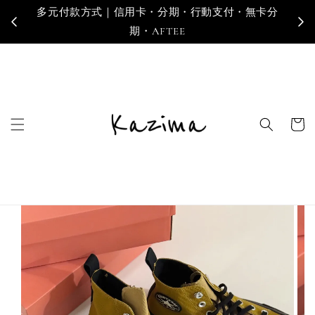
多元付款方式｜信用卡・分期・行動支付・無卡分
寄
期・AFTEE