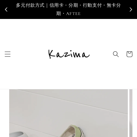
多元付款方式｜信用卡・分期・行動支付・無卡分
寄
期・AFTEE