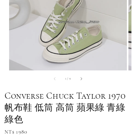
1
/
9
Converse Chuck Taylor 1970
帆布鞋 低筒 高筒 蘋果綠 青綠
綠色
Regular
NT$ 1980