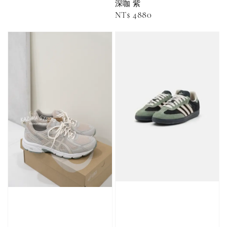
深咖 紫
-
+
NT$ 90
NT$ 130
Regular
NT$ 4880
NT$ 100
NT$ 140
price
加入購物車
加購優惠【CONVERSE鞋帶】