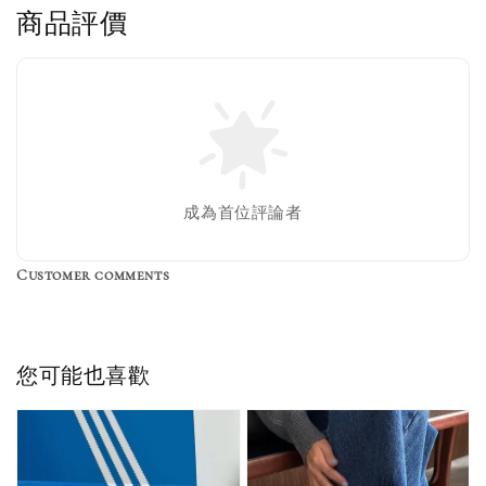
商品評價
售完
Nike 長襪
New Balance 韓
襪 三入組
國限定 襪子組
色／橘色
燕麥 米灰 白色
Adidas 三葉草
成為首位評論者
／綠色／
粉紫 鵝黃 NB 中
襪子 兩入組（多
粉綠）
筒襪 三入組
色）
Customer comments
NT$ 220
NT$ 250
-
+
-
+
NT$ 550
NT$ 460
NT$ 580
NT$ 490
您可能也喜歡
加入購物車