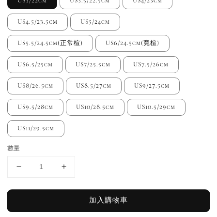
US3/22cm
US3.5/22.5cm
US4/23cm
US4.5/23.5cm
US5/24cm
US5.5/24.5cm(正常楦)
US6/24.5cm(寬楦)
US6.5/25cm
US7/25.5cm
US7.5/26cm
US8/26.5cm
US8.5/27cm
US9/27.5cm
US9.5/28cm
US10/28.5cm
US10.5/29cm
US11/29.5cm
數量
加入購物車