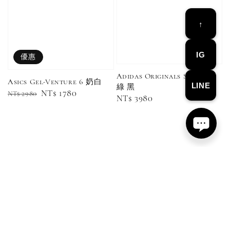
↑
IG
優惠
Adidas Originals Samba 米
Asics Gel-Venture 6 奶白
Converse Chuck Taylor 1970 鞋帶 米/白/黑
LINE
綠 黑
Regular
Sale
NT$ 1780
NT$ 2980
Regular
NT$ 3980
price
price
price
-
+
NT$ 100
NT$ 150
加入購物車