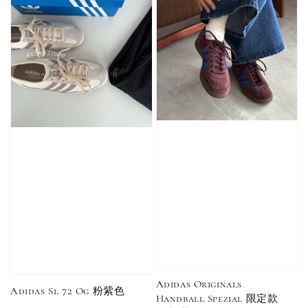
加購優惠【單入品牌襪】
瀏覽全部
售完
售完
Adidas 
Nike 基本款 長
New Balance 基
三線襪 小
襪 中筒襪 過踝
本款 小Logo 襪
長襪 中筒襪
襪 （黑色／白
子 NB 中筒襪 過
色 黑色 黑
色）
踝襪 長襪 短襪
黑／白／灰（單
入／三入組）
NT$ 180
NT$ 190
Adidas Originals
Adidas Sl 72 Og 粉紫色
Handball Spezial 限定款