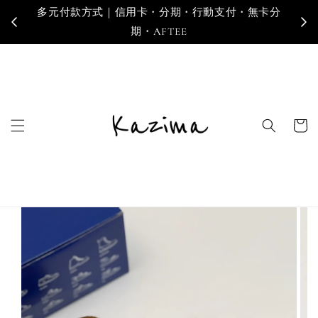
多元付款方式｜信用卡・分期・行動支付・無卡分
寄
期・AFTEE