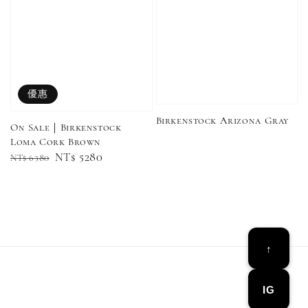
Adidas 
Nike 基本款 長
New Balance 基
三線襪 小
襪 中筒襪 過踝
本款 小Logo 襪
長襪 中筒襪
襪 （黑色／白
子 NB 中筒襪 過
色 黑色 黑
色）
踝襪 長襪 短襪
黑／白／灰（單
優惠
入／三入組）
NT$ 180
Birkenstock Arizona Gray
On Sale｜Birkenstock
NT$ 190
Loma Cork Brown
Regular
Sale
NT$ 5280
NT$ 6380
-
+
NT$ 90
NT$ 130
price
price
NT$ 100
NT$ 140
加入購物車
↑
IG
加購優惠【CONVERSE鞋帶】