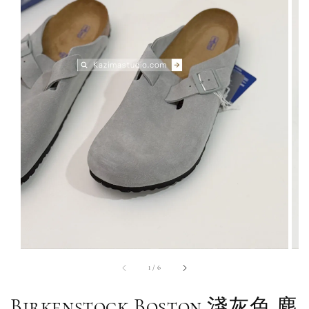
1
/
6
Birkenstock Boston 淺灰色 麂