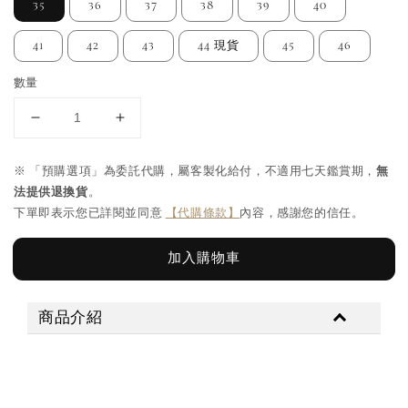
35
36
37
38
39
40
41
42
43
44 現貨
45
46
數量
※ 「預購選項」為委託代購，屬客製化給付，不適用七天鑑賞期，
無
法提供退換貨
。
下單即表示您已詳閱並同意
【代購條款】
內容，感謝您的信任。
加入購物車
商品介紹