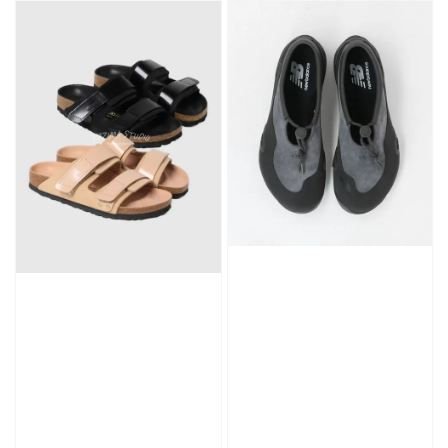
加入購物車
加購優惠【品牌襪子組】
瀏覽全部
售完
Nike 長襪
New Balance 韓
襪 三入組
國限定 襪子組
色／橘色
燕麥 米灰 白色
Adidas 三葉草
／綠色／
粉紫 鵝黃 NB 中
襪子 兩入組（多