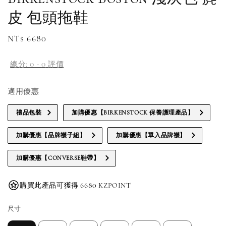
皮 包頭拖鞋
Regular
NT$ 6680
price
總分:
0
-
0
評價
適用優惠
禮品包裝
加購優惠【BIRKENSTOCK 保養護理產品】
加購優惠【品牌襪子組】
加購優惠【單入品牌襪】
加購優惠【CONVERSE鞋帶】
購買此產品可獲得 6680 KZPOINT
尺寸