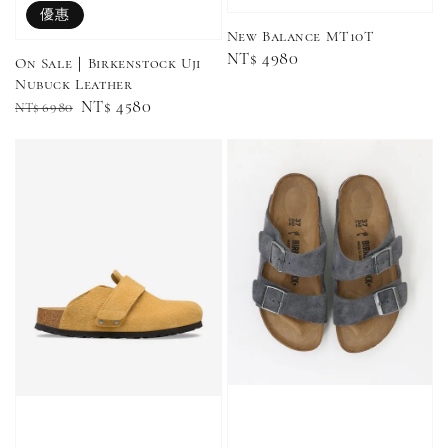
粉綠）
筒襪 三入組
色）
優惠
New Balance MT10T
Regular
NT$ 4980
NT$ 220
On Sale｜Birkenstock Uji
price
NT$ 250
Nubuck Leather
-
+
-
+
NT$ 550
NT$ 460
Regular
Sale
NT$ 4580
NT$ 6980
NT$ 580
NT$ 490
price
price
加入購物車
加購優惠【單入品牌襪】
瀏覽全部
售完
售完