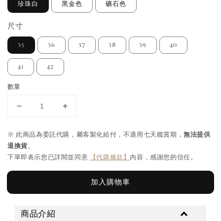
珍珠白
黑金色
礦石色
尺寸
35
36
37
38
39
40
41
42
數量
※ 此商品為委託代購，屬客製化給付，不適用七天鑑賞期，
無法提供
退換貨
。
下單即表示您已詳閱並同意
【代購條款】
內容，感謝您的信任。
加入購物車
商品介紹