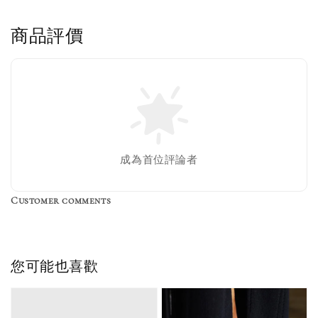
商品評價
售完
成為首位評論者
Customer comments
Birkenstock Suede Brush
NT$ 370
您可能也喜歡
NT$ 450