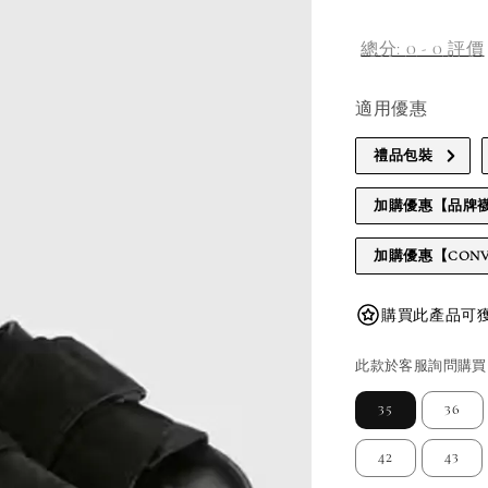
總分:
0
-
0
評價
適用優惠
禮品包裝
加購優惠【品牌
加購優惠【CONV
購買此產品可獲得
此款於客服詢問購買
35
36
42
43