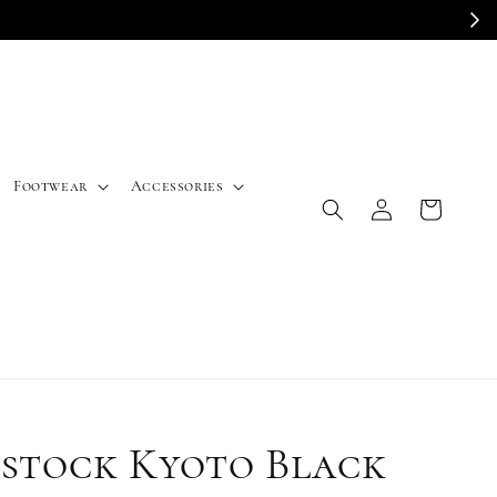
E
Footwear
Accessories
nstock Kyoto Black