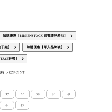
加購優惠【BIRKENSTOCK 保養護理產品】
襪子組】
加購優惠【單入品牌襪】
ERSE鞋帶】
 0 KZPOINT
37
38
39
40
41
44
45