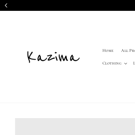
Home
All P
Clothing