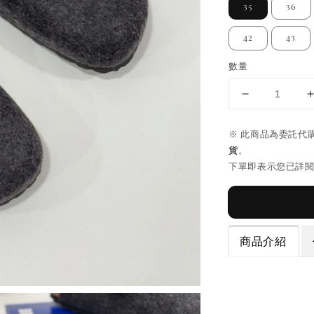
35
36
42
43
數量
※ 此商品為委託代
貨
。
下單即表示您已詳
商品介紹