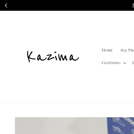
Home
All P
Clothing