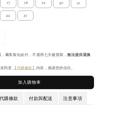
37
38
39
40
41
44
45
購，屬客製化給付，不適用七天鑑賞期，
無法提供退換
閱並同意
【代購條款】
內容，感謝您的信任。
加入購物車
代購條款
付款與配送
注意事項