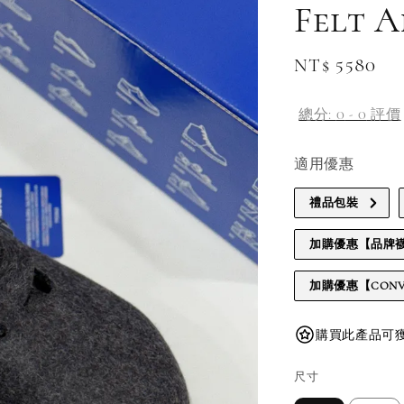
Felt 
Regular
NT$ 5580
price
總分:
0
-
0
評價
適用優惠
禮品包裝
加購優惠【品牌
加購優惠【CONV
購買此產品可獲得 
尺寸