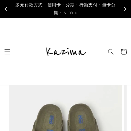
多元付款方式｜信用卡・分期・行動支付・無卡分
寄
期・AFTEE