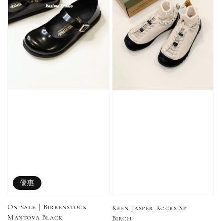
加入購物車
加購優惠【單入品牌襪】
瀏覽全部
售完
售完
Adidas 
Nike 基本款 長
New Balance 基
優惠
三線襪 小
襪 中筒襪 過踝
本款 小Logo 襪
長襪 中筒襪
襪 （黑色／白
子 NB 中筒襪 過
色 黑色 黑
On Sale｜Birkenstock
Keen Jasper Rocks Sp
色）
踝襪 長襪 短襪
Mantova Black
Birch
黑／白／灰（單