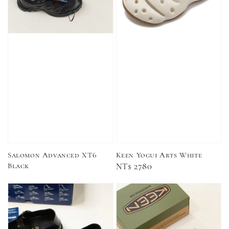
加購優惠【品牌襪子組】
瀏覽全部
售完
Nike 長襪
New Balance 韓
襪 三入組
國限定 襪子組
色／橘色
燕麥 米灰 白色
Adidas 三葉草
／綠色／
粉紫 鵝黃 NB 中
襪子 兩入組（多
Salomon Advanced XT6
Keen Yogui Arts White
粉綠）
筒襪 三入組
色）
Black
Regular
NT$ 2780
price
NT$ 220
NT$ 250
-
+
-
+
NT$ 550
NT$ 460
NT$ 580
NT$ 490