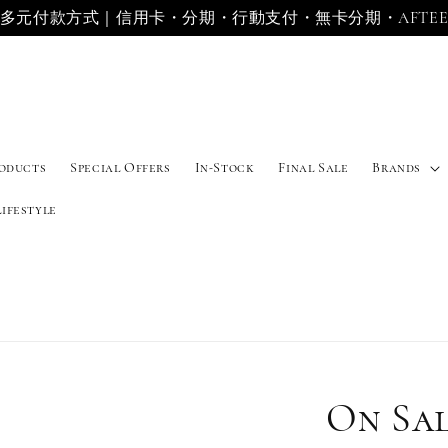
多元付款方式｜信用卡・分期・行動支付・無卡分期・AFTE
roducts
Special Offers
In-Stock
Final Sale
Brands
Lifestyle
On Sa