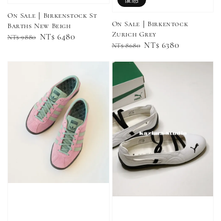
On Sale｜Birkenstock St
NT$ 220
On Sale｜Birkentock
Barths New Beigh
NT$ 250
Zurich Grey
-
+
-
+
Regular
Sale
NT$ 6480
NT$ 550
NT$ 460
NT$ 9880
Regular
Sale
NT$ 6380
NT$ 8680
price
price
NT$ 580
NT$ 490
price
price
加入購物車
加購優惠【單入品牌襪】
瀏覽全部
售完
售完