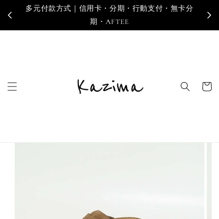
多元付款方式｜信用卡・分期・行動支付・無卡分
寄
期・AFTEE