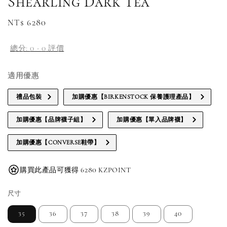
Shearling Dark Tea
Regular
NT$ 6280
price
總分:
0
-
0
評價
適用優惠
禮品包裝
加購優惠【BIRKENSTOCK 保養護理產品】
加購優惠【品牌襪子組】
加購優惠【單入品牌襪】
加購優惠【CONVERSE鞋帶】
購買此產品可獲得 6280 KZPOINT
尺寸
35
36
37
38
39
40