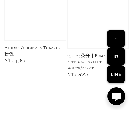
Adidas 
Nike 基本款 長
New Balance 基
三線襪 小
襪 中筒襪 過踝
本款 小Logo 襪
長襪 中筒襪
襪 （黑色／白
子 NB 中筒襪 過
色 黑色 黑
色）
踝襪 長襪 短襪
黑／白／灰（單
↑
入／三入組）
NT$ 180
Adidas Originals Tobacco
NT$ 190
粉色
23、25公分｜Puma
IG
Regular
NT$ 4580
Speedcat Ballet
-
+
NT$ 90
NT$ 130
price
White/Black
NT$ 100
NT$ 140
LINE
Regular
NT$ 2680
price
加入購物車
加購優惠【CONVERSE鞋帶】