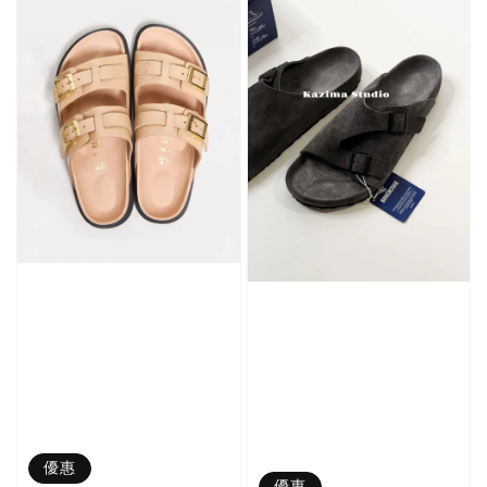
加入購物車
加購優惠【品牌襪子組】
瀏覽全部
售完
Nike 長襪
New Balance 韓
襪 三入組
國限定 襪子組
色／橘色
燕麥 米灰 白色
Adidas 三葉草
／綠色／
粉紫 鵝黃 NB 中
襪子 兩入組（多
優惠
粉綠）
筒襪 三入組
色）
優惠