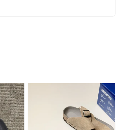
瀏覽全部
售完
s 愛迪達 Logo
筒襪 襪子 三