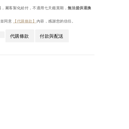
購，屬客製化給付，不適用七天鑑賞期，
無法提供退換
閱並同意
【代購條款】
內容，感謝您的信任。
代購條款
付款與配送