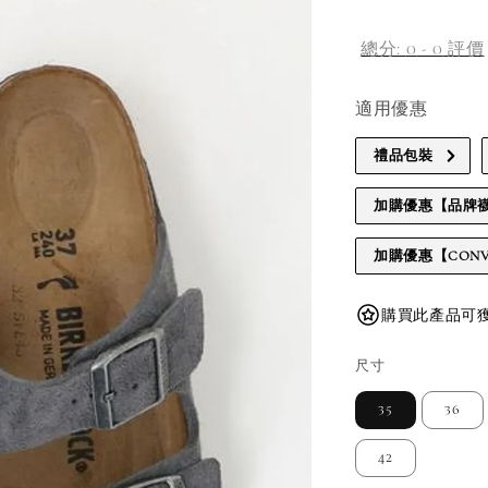
總分:
0
-
0
評價
適用優惠
禮品包裝
加購優惠【品牌
加購優惠【CONV
購買此產品可獲得
尺寸
35
36
42