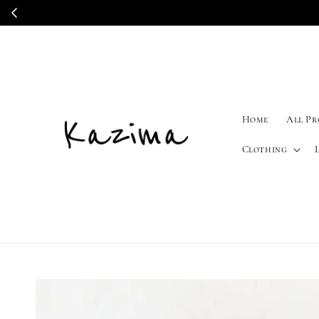
Home
All P
Clothing