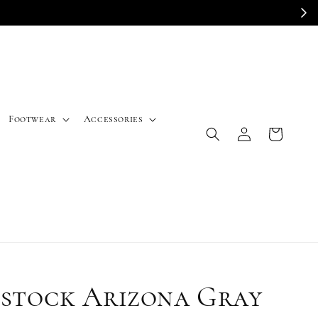
E
Footwear
Accessories
nstock Arizona Gray