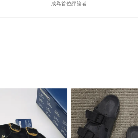
成為首位評論者
售完
Nike 長襪 中筒襪 三
Adidas Originals
Adida
入組（燕麥色／橘色
愛迪達 刺繡小標 小
長襪 中