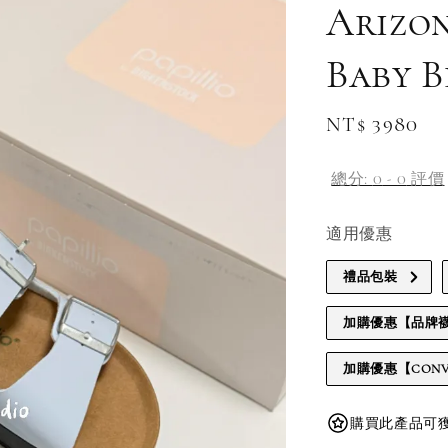
Arizo
Baby B
Regular
NT$ 3980
price
總分:
0
-
0
評價
適用優惠
禮品包裝
加購優惠【品牌
加購優惠【CONV
購買此產品可獲得 