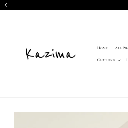
Home
All P
Clothing