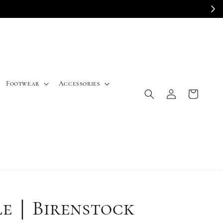
E
Footwear
Accessories
le｜Birenstock