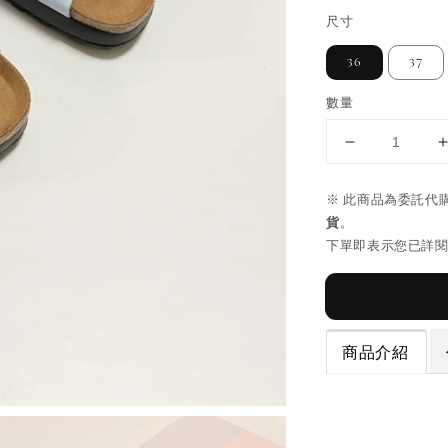
尺寸
36
37
數量
※ 此商品為委託代
貨
。
下單即表示您已詳
商品介紹