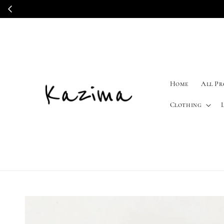
Home
All P
Clothing