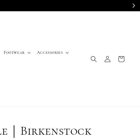
E
Footwear
Accessories
le｜Birkenstock