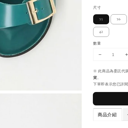
尺寸
35
36
42
數量
※ 此商品為委託代
貨
。
下單即表示您已詳
商品介紹