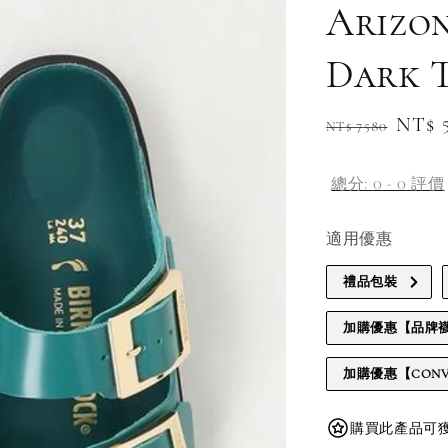
Arizo
Dark 
Regular
Sale
NT$ 
NT$ 7580
price
pric
總分:
0
-
0
評價
適用優惠
禮品包裝
加購優惠【品牌
加購優惠【CONV
購買此產品可獲得 