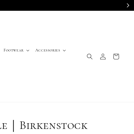
E
Footwear
Accessories
le｜Birkenstock