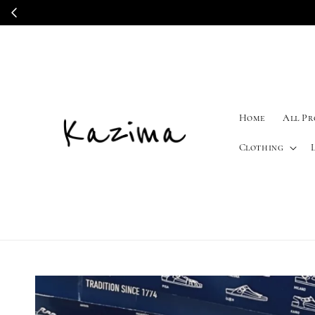
Home
All P
Clothing