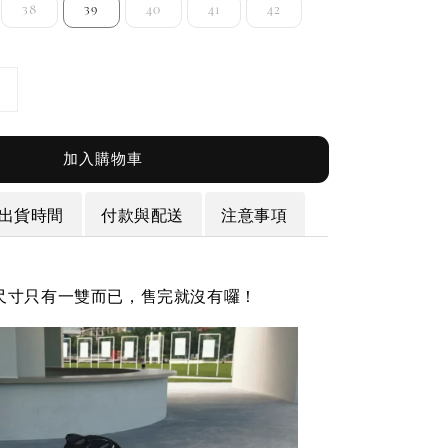
38
39
40
41
42
加入購物車
出貨時間
付款與配送
注意事項
尺寸只有一雙而已，售完就沒有囉！