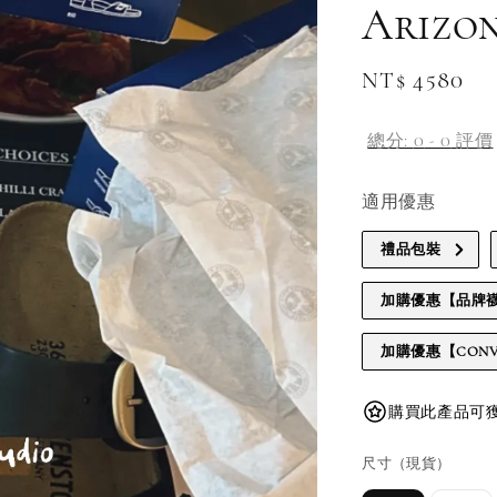
Arizon
Regular
NT$ 4580
price
總分:
0
-
0
評價
適用優惠
禮品包裝
加購優惠【品牌
加購優惠【CONV
購買此產品可獲得 
尺寸（現貨）