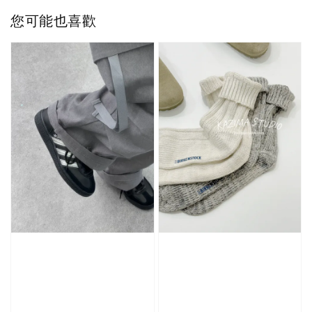
NT$ 370
您可能也喜歡
NT$ 450
加入購物車
加購優惠【品牌襪子組】
瀏覽全部
售完
Nike 長襪
New Balance 韓
襪 三入組