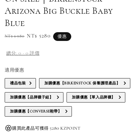
Arizona Big Buckle Baby
Blue
Regular
Sale
NT$ 5280
NT$ 6980
優惠
price
price
總分:
0
-
0
評價
適用優惠
禮品包裝
加購優惠【BIRKENSTOCK 保養護理產品】
加購優惠【品牌襪子組】
加購優惠【單入品牌襪】
加購優惠【CONVERSE鞋帶】
購買此產品可獲得 5280 KZPOINT