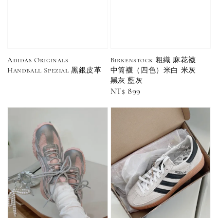
國限定 襪子組
色／橘色
燕麥 米灰 白色
Adidas 三葉草
／綠色／
粉紫 鵝黃 NB 中
襪子 兩入組（多
粉綠）
筒襪 三入組
色）
NT$ 220
Adidas Originals
Birkenstock 粗織 麻花襪
NT$ 250
Handball Spezial 黑銀皮革
中筒襪（四色）米白 米灰
-
+
-
+
NT$ 550
NT$ 460
黑灰 藍灰
NT$ 580
NT$ 490
Regular
NT$ 899
price
加入購物車
加購優惠【單入品牌襪】
瀏覽全部