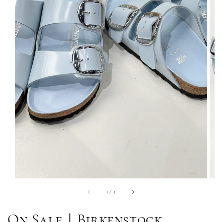
1
/
4
On Sale｜Birkenstock