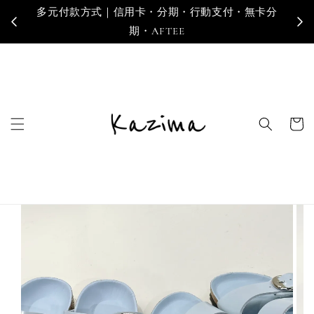
多元付款方式｜信用卡・分期・行動支付・無卡分
寄
期・AFTEE