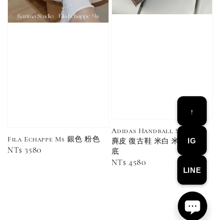
售完
售完
Adidas 
Nike 基本款 長
New Balance 基
三線襪 小
襪 中筒襪 過踝
本款 小Logo 襪
長襪 中筒襪
襪 （黑色／白
子 NB 中筒襪 過
色 黑色 黑
色）
踝襪 長襪 短襪
黑／白／灰（單
入／三入組）
NT$ 180
↑
NT$ 190
Adidas Handball Spezial
Fila Echappe Ms 銀色 粉色
IG
麂皮 復古鞋 米白 米白黑 膠
-
+
NT$ 90
NT$ 130
Regular
NT$ 3580
底
NT$ 100
NT$ 140
price
Regular
NT$ 4580
LINE
price
加入購物車