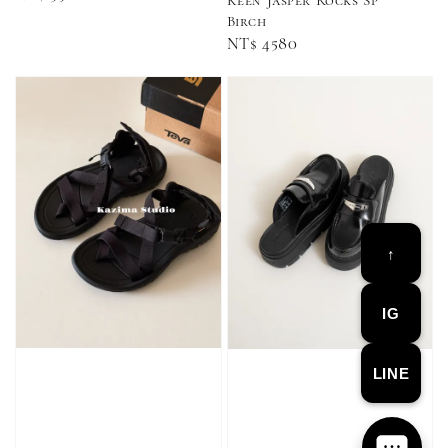
price
NT$ 250
Birch
-
+
-
+
NT$ 550
NT$ 460
Regular
NT$ 4580
NT$ 580
NT$ 490
price
加入購物車
加購優惠【單入品牌襪】
瀏覽全部
↑
IG
售完
售完
LINE
Adidas 
Nike 基本款 長
New Balance 基