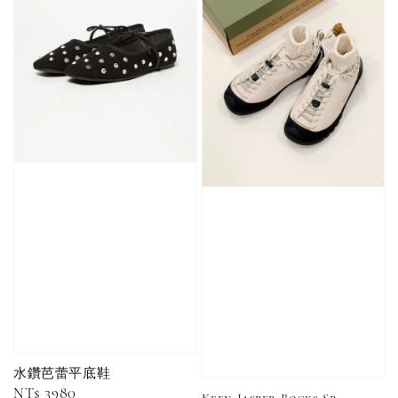
加購優惠【品牌襪子組】
瀏覽全部
售完
Nike 長襪
New Balance 韓
襪 三入組
國限定 襪子組
色／橘色
燕麥 米灰 白色
Adidas 三葉草
／綠色／
粉紫 鵝黃 NB 中
襪子 兩入組（多
粉綠）
筒襪 三入組
色）
水鑽芭蕾平底鞋
Regular
NT$ 3980
NT$ 220
Keen Jasper Rocks Sp