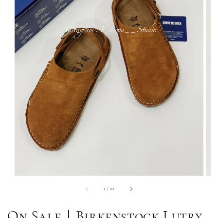
1
/
10
On Sale｜Birkenstock Lutry