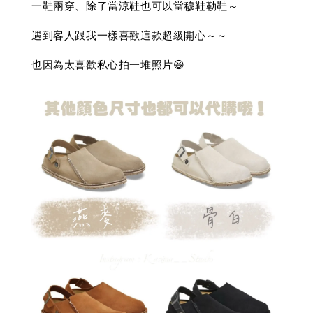
一鞋兩穿、除了當涼鞋也可以當穆鞋勒鞋～
遇到客人跟我一樣喜歡這款超級開心～～
也因為太喜歡私心拍一堆照片😆