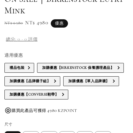
Mink
Regular
Sale
NT$ 4980
NT$ 6580
優惠
price
price
總分:
0
-
0
評價
適用優惠
禮品包裝
加購優惠【BIRKENSTOCK 保養護理產品】
加購優惠【品牌襪子組】
加購優惠【單入品牌襪】
加購優惠【CONVERSE鞋帶】
購買此產品可獲得 4980 KZPOINT
尺寸