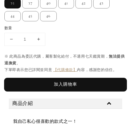
35
37
40
41
42
43
44
45
46
數量
※ 此商品為委託代購，屬客製化給付，不適用七天鑑賞期，
無法提供
退換貨
。
下單即表示您已詳閱並同意
【代購條款】
內容，感謝您的信任。
加入購物車
商品介紹
我自己私心很喜歡的款式之一！