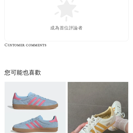
售完
成為首位評論者
Customer comments
Birkenstock Suede Brush
NT$ 370
您可能也喜歡
NT$ 450
加入購物車
加購優惠【品牌襪子組】