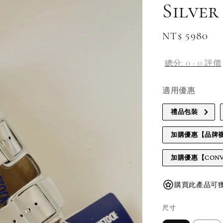
Silver
Regular
NT$ 5980
price
總分:
0
-
0
評價
適用優惠
禮品包裝
加購優惠【品牌
加購優惠【CONV
購買此產品可獲得 
尺寸