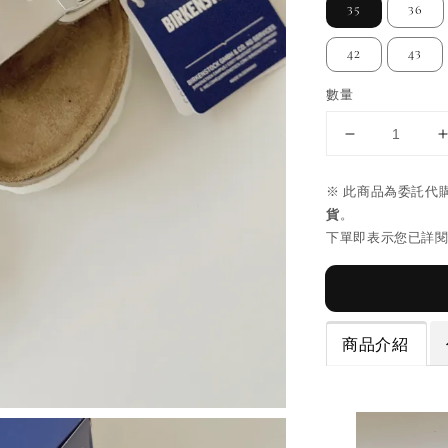
35
36
42
43
數量
※ 此商品為委託代
貨
。
下單即表示您已詳
商品介紹