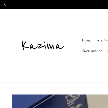
Home
All P
Clothing