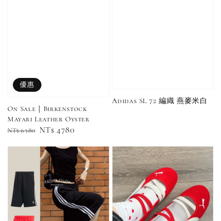
Nike 長襪
New Balance 韓
襪 三入組
國限定 襪子組
色／橘色
燕麥 米灰 白色
Adidas 三葉草
／綠色／
粉紫 鵝黃 NB 中
襪子 兩入組（多
粉綠）
筒襪 三入組
色）
優惠
Adidas SL 72 編織 燕麥米白
NT$ 220
On Sale｜Birkenstock
NT$ 250
Mayari Leather Oyster
-
+
-
+
NT$ 550
NT$ 460
Regular
Sale
NT$ 4780
NT$ 6380
NT$ 580
NT$ 490
price
price
加入購物車
加購優惠【單入品牌襪】