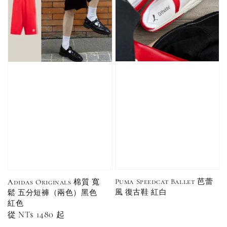
瀏覽全部
售完
售完
Adidas 
Nike 基本款 長
New Balance 基
三線襪 小
襪 中筒襪 過踝
本款 小Logo 襪
長襪 中筒襪
襪 （黑色／白
子 NB 中筒襪 過
色 黑色 黑
色）
踝襪 長襪 短襪
黑／白／灰（單
入／三入組）
NT$ 180
NT$ 190
Puma Speedcat Ballet 芭蕾
Adidas Originals 棉質 寬
風 復古鞋 紅白
鬆 五分短褲（兩色）黑色
-
+
NT$ 90
NT$ 130
紅色
NT$ 100
NT$ 140
Regular
從
NT$ 1480
起