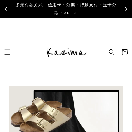
多元付款方式｜信用卡・分期・行動支付・無卡分
寄
期・AFTEE