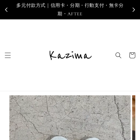
多元付款方式｜信用卡・分期・行動支付・無卡分
寄
期・AFTEE