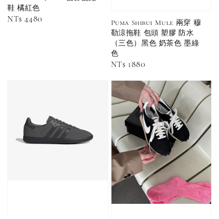
入／三入組）
NT$ 180
鞋 橘紅色
NT$ 190
Regular
NT$ 4480
Puma Shibui Mule 兩穿 穆
price
勒涼拖鞋 包頭 塑膠 防水
-
+
NT$ 90
NT$ 130
（三色）黑色 奶茶色 墨綠
NT$ 100
色
NT$ 140
Regular
NT$ 1880
price
加入購物車
加購優惠【CONVERSE鞋帶】