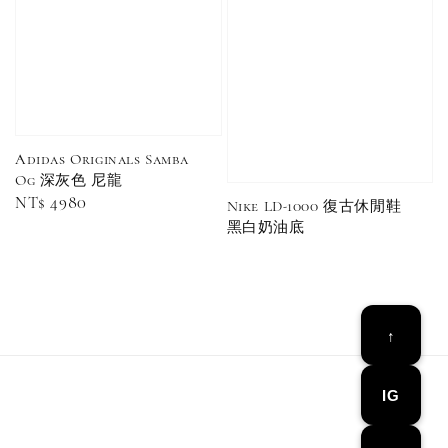
Adidas Originals Samba
Og 深灰色 尼龍
Regular
NT$ 4980
Nike LD-1000 復古休閒鞋
price
黑白奶油底
Converse Chuck Taylor 1970 鞋帶 米/白/黑
-
+
NT$ 100
NT$ 150
↑
加入購物車
IG