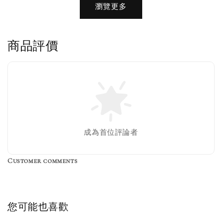
瀏覽更多
瀏覽全部
商品評價
售完
Nike 長襪
New Balance 韓
襪 三入組
國限定 襪子組
色／橘色
燕麥 米灰 白色
Adidas 三葉草
成為首位評論者
／綠色／
粉紫 鵝黃 NB 中
襪子 兩入組（多
粉綠）
筒襪 三入組
色）
Customer comments
NT$ 220
NT$ 250
-
+
-
+
NT$ 550
NT$ 460
NT$ 580
NT$ 490
您可能也喜歡