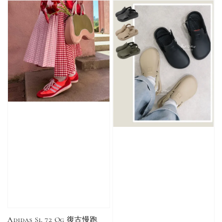
加入購物車
加購優惠【單入品牌襪】
瀏覽全部
售完
售完
Adidas 
Nike 基本款 長
New Balance 基
三線襪 小
襪 中筒襪 過踝
本款 小Logo 襪
長襪 中筒襪
襪 （黑色／白
子 NB 中筒襪 過
色 黑色 黑
色）
踝襪 長襪 短襪
黑／白／灰（單
Adidas Sl 72 Og 復古慢跑