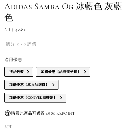
Adidas Samba Og 冰藍色 灰藍
色
Regular
NT$ 4880
price
總分:
0
-
0
評價
適用優惠
禮品包裝
加購優惠【品牌襪子組】
加購優惠【單入品牌襪】
加購優惠【CONVERSE鞋帶】
購買此產品可獲得 4880 KZPOINT
尺寸