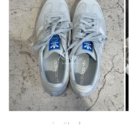
1
/
4