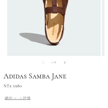
1
/
8
Adidas Samba Jane
Regular
NT$ 3980
price
總分:
0
-
0
評價