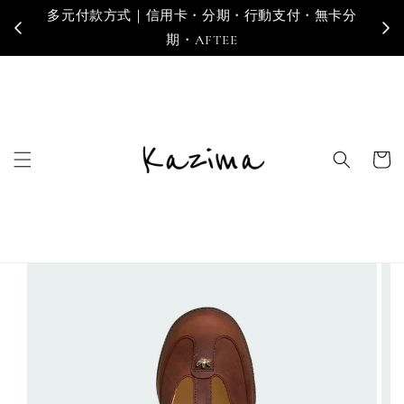
多元付款方式｜信用卡・分期・行動支付・無卡分
寄
期・AFTEE