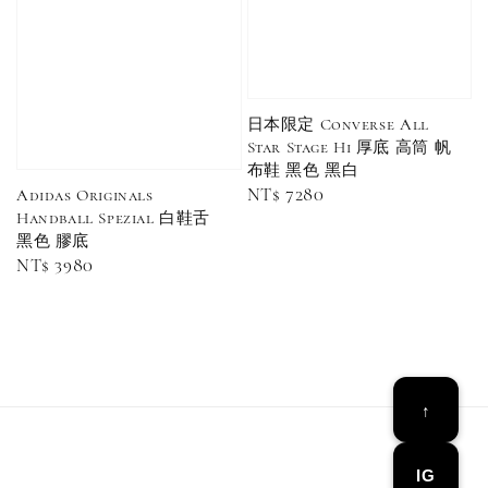
日本限定 Converse All
Star Stage Hi 厚底 高筒 帆
布鞋 黑色 黑白
Regular
NT$ 7280
Adidas Originals
Converse Chuck Taylor 1970 鞋帶 米/白/黑
Handball Spezial 白鞋舌
price
黑色 膠底
Regular
NT$ 3980
-
+
NT$ 100
price
NT$ 150
加入購物車
↑
IG