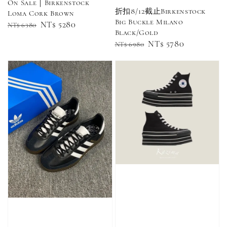
On Sale｜Birkenstock
折扣8/12截止Birkenstock
Loma Cork Brown
-
+
NT$ 90
Big Buckle Milano
NT$ 130
Regular
Sale
NT$ 5280
NT$ 6380
Black/Gold
NT$ 100
NT$ 140
price
price
Regular
Sale
NT$ 5780
NT$ 6980
price
price
加入購物車
加購優惠【CONVERSE鞋帶】