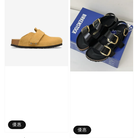
加購優惠【單入品牌襪】
瀏覽全部
售完
售完
Adidas 
Nike 基本款 長
New Balance 基
三線襪 小
襪 中筒襪 過踝
本款 小Logo 襪
長襪 中筒襪
襪 （黑色／白
子 NB 中筒襪 過
色 黑色 黑
色）
踝襪 長襪 短襪
黑／白／灰（單
優惠
入／三入組）
NT$ 180
優惠
NT$ 190