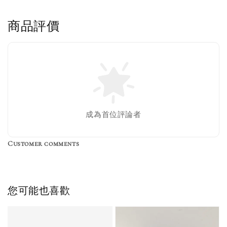
商品評價
售完
Nike 長襪
New Balance 韓
襪 三入組
國限定 襪子組
色／橘色
燕麥 米灰 白色
Adidas 三葉草
成為首位評論者
／綠色／
粉紫 鵝黃 NB 中
襪子 兩入組（多
粉綠）
筒襪 三入組
色）
Customer comments
NT$ 220
NT$ 250
-
+
-
+
NT$ 550
NT$ 460
NT$ 580
NT$ 490
您可能也喜歡
加入購物車