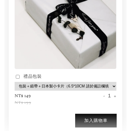
禮品包裝
-
+
NT$ 149
NT$ 199
加入購物車